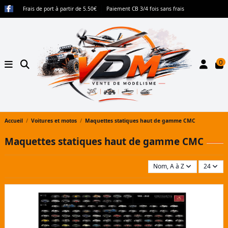
Frais de port à partir de 5.50€
Paiement CB 3/4 fois sans frais
0
Accueil
Voitures et motos
Maquettes statiques haut de gamme CMC
Maquettes statiques haut de gamme CMC
Nom, A à Z
24