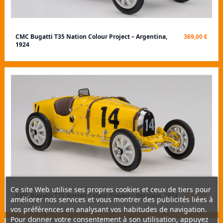
CMC Bugatti T35 Nation Colour Project – Argentina,
369,00 €
1924
Ce site Web utilise ses propres cookies et ceux de tiers pour
CMC Bugatti T35 Nation Colour Project – Belgium, 1924
369,00 €
améliorer nos services et vous montrer des publicités liées à
vos préférences en analysant vos habitudes de navigation.
Pour donner votre consentement à son utilisation, appuyez