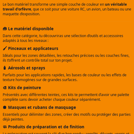
Le bon matériel transforme une simple couche de couleur en
un véritable
travail d’orfèvre
, que ce soit pour une voiture RC, un avion, un bateau ou une
maquette d’exposition.
🧰 Le matériel disponible
Dans cette catégorie, tu découvriras une sélection d’outils et accessoires
adaptés à tous les niveaux :
🖌️ Pinceaux et applicateurs
Idéals pour les zones détaillées, les retouches précises ou les couches fines,
ils t’offrent un contrôle total sur ton projet.
🧴 Aérosols et sprays
Parfaits pour les applications rapides, les bases de couleur ou les effets de
texture homogènes sur de grandes surfaces.
🎨 Kits de peinture
Présentés avec différentes teintes, ces kits te permettent d’avoir une palette
complète sans devoir acheter chaque couleur séparément.
🪩 Masques et rubans de masquage
Essentiels pour délimiter des zones, créer des motifs ou protéger des parties
déjà peintes.
🧼 Produits de préparation et de finition
La préparation est souvent la clé d’un bon rendu : apprêts, diluants, vernis et