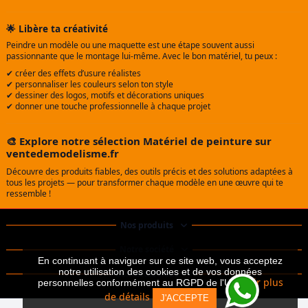
🌟 Libère ta créativité
Peindre un modèle ou une maquette est une étape souvent aussi
passionnante que le montage lui-même. Avec le bon matériel, tu peux :
✔ créer des effets d’usure réalistes
✔ personnaliser les couleurs selon ton style
✔ dessiner des logos, motifs et décorations uniques
✔ donner une touche professionnelle à chaque projet
🎨 Explore notre sélection
Matériel de peinture
sur
ventedemodelisme.fr
Découvre des produits fiables, des outils précis et des solutions adaptées à
tous les projets — pour transformer chaque modèle en une œuvre qui te
ressemble !
Nos produits
Notre société
En continuant à naviguer sur ce site web, vous acceptez
notre utilisation des cookies et de vos données
Contactez-nous
Voir plus
personnelles conformément au RGPD de l'UE.
de détails
J'ACCEPTE