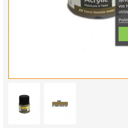
servi
vos 
utili
Poli