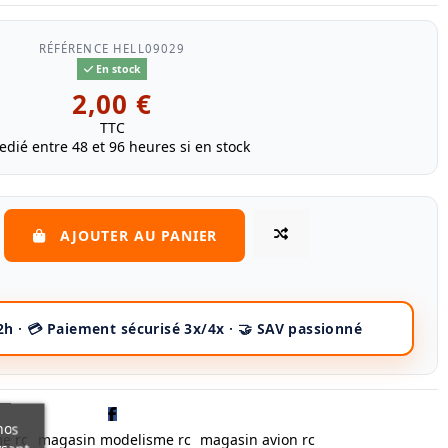
RÉFÉRENCE
HELL09029
En stock
2,00 €
TTC
edié entre 48 et 96 heures si en stock
AJOUTER AU PANIER
nos
e rc
magasin modelisme rc
magasin avion rc