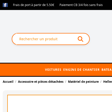
Frais de port à partir de 5.50€
Paiement CB 3/4 fois sans frais
VOITURES
ENGINS DE CHANTIER
BATE
Accueil
Accessoire et pièces détachées
Matériel de peinture
Helle