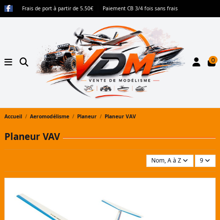
Frais de port à partir de 5.50€
Paiement CB 3/4 fois sans frais
0
Accueil
Aeromodélisme
Planeur
Planeur VAV
Planeur VAV
Nom, A à Z
9