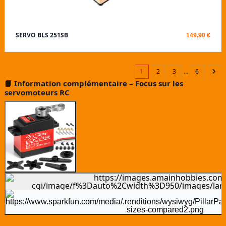
SERVO BLS 251SB
149,90 €
1
2
3
…
6
📘
Information complémentaire – Focus sur les
servomoteurs RC