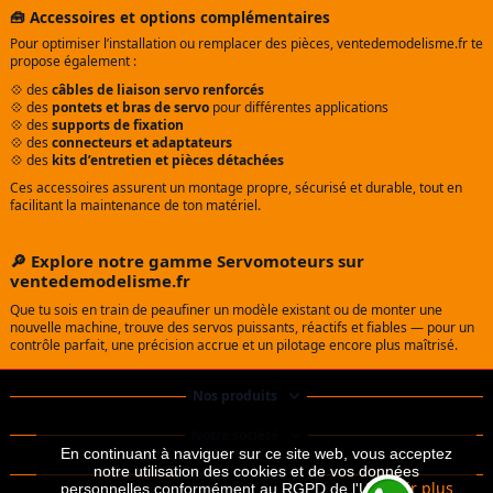
🧰 Accessoires et options complémentaires
Pour optimiser l’installation ou remplacer des pièces, ventedemodelisme.fr te
propose également :
💠 des
câbles de liaison servo renforcés
💠 des
pontets et bras de servo
pour différentes applications
💠 des
supports de fixation
💠 des
connecteurs et adaptateurs
💠 des
kits d’entretien et pièces détachées
Ces accessoires assurent un montage propre, sécurisé et durable, tout en
facilitant la maintenance de ton matériel.
🔎 Explore notre gamme
Servomoteurs
sur
ventedemodelisme.fr
Que tu sois en train de peaufiner un modèle existant ou de monter une
nouvelle machine, trouve des servos puissants, réactifs et fiables — pour un
contrôle parfait, une précision accrue et un pilotage encore plus maîtrisé.
Nos produits
Notre société
En continuant à naviguer sur ce site web, vous acceptez
notre utilisation des cookies et de vos données
Contactez-nous
Voir plus
personnelles conformément au RGPD de l'UE.