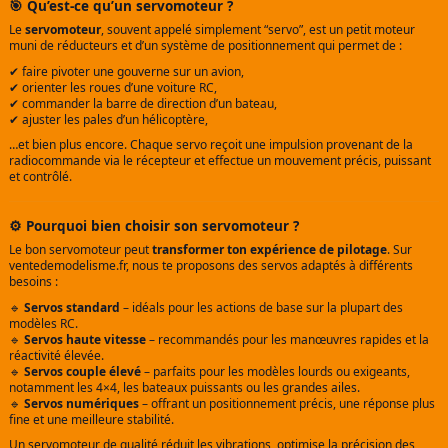
🎯 Qu’est-ce qu’un servomoteur ?
Le
servomoteur
, souvent appelé simplement “servo”, est un petit moteur
muni de réducteurs et d’un système de positionnement qui permet de :
✔ faire pivoter une gouverne sur un avion,
✔ orienter les roues d’une voiture RC,
✔ commander la barre de direction d’un bateau,
✔ ajuster les pales d’un hélicoptère,
…et bien plus encore. Chaque servo reçoit une impulsion provenant de la
radiocommande via le récepteur et effectue un mouvement précis, puissant
et contrôlé.
⚙️ Pourquoi bien choisir son servomoteur ?
Le bon servomoteur peut
transformer ton expérience de pilotage
. Sur
ventedemodelisme.fr, nous te proposons des servos adaptés à différents
besoins :
🔹
Servos standard
– idéals pour les actions de base sur la plupart des
modèles RC.
🔹
Servos haute vitesse
– recommandés pour les manœuvres rapides et la
réactivité élevée.
🔹
Servos couple élevé
– parfaits pour les modèles lourds ou exigeants,
notamment les 4×4, les bateaux puissants ou les grandes ailes.
🔹
Servos numériques
– offrant un positionnement précis, une réponse plus
fine et une meilleure stabilité.
Un servomoteur de qualité réduit les vibrations, optimise la précision des