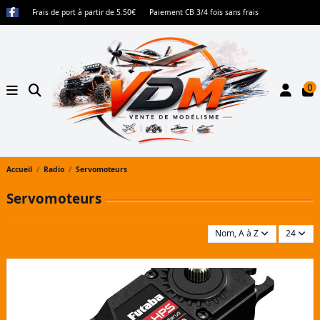
Frais de port à partir de 5.50€
Paiement CB 3/4 fois sans frais
0
Accueil
Radio
Servomoteurs
Servomoteurs
Nom, A à Z
24