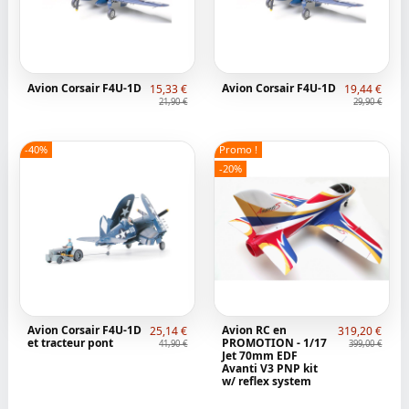
Avion Corsair F4U-1D
Avion Corsair F4U-1D
15,33 €
19,44 €
21,90 €
29,90 €
-40%
Promo !
-20%
Avion Corsair F4U-1D
Avion RC en
25,14 €
319,20 €
et tracteur pont
PROMOTION - 1/17
41,90 €
399,00 €
Jet 70mm EDF
Avanti V3 PNP kit
w/ reflex system