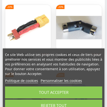
-20%
-20%
CABLE AD. 12AWG
Cardan 2.3/2 mm
Ce site Web utilise ses propres cookies et ceux de tiers pour
2,56 €
7,92 €
DEANS FE/XT60 FE
PROMOTION
3,20 €
9,90 €
améliorer nos services et vous montrer des publicités liées à
PROMOTION
vos préférences en analysant vos habitudes de navigation.
Pour donner votre consentement à son utilisation, appuyez
sur le bouton Accepter.
-20%
-25%
Politique de cookies
Personnaliser les cookies
TOUT ACCEPTER
REJETER TOUT