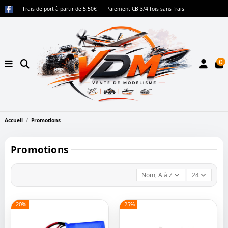
Frais de port à partir de 5.50€
Paiement CB 3/4 fois sans frais
0
Accueil
Promotions
Promotions
Nom, A à Z
24
-20%
-25%