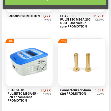
Cardans PROMOTION
CHARGEUR
7,92 €
81,75 €
PULSETEC MEGA 200
9,90 €
109,00 €
DUO - Une valeur
sure PROMOTION
-20%
-25%
CHARGEUR
Connecteurs or 4mm
35,92 €
1,65 €
PULSETEC MEGA 65 -
(2p) PROMOTION
44,90 €
2,20 €
Peu encombrant
PROMOTION