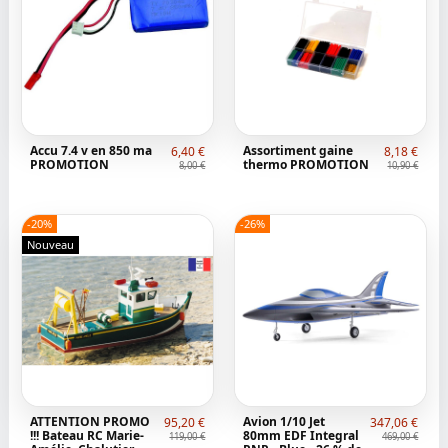
Accu 7.4 v en 850 ma
Assortiment gaine
6,40 €
8,18 €
PROMOTION
thermo PROMOTION
8,00 €
10,90 €
-20%
-26%
Nouveau
ATTENTION PROMO
Avion 1/10 Jet
95,20 €
347,06 €
!!! Bateau RC Marie-
80mm EDF Integral
119,00 €
469,00 €