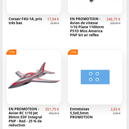
Corsair F4U-1A, pris
EN PROMOTION -
17,94 €
246,75 €
trés bas
Avion de vitesse
29,90 €
329,00 €
1/10 Plane 1100mm
P51D Miss America
PNP kit w/ reflex
-25%
-25%
EN PROMOTION -
Entretoises
351,75 €
2,63 €
Avion RC 1/10 Jet
5,5x0,5mm
469,00 €
3,50 €
80mm EDF Integral
PROMOTION
PNP - Red - 25 % de
reduction