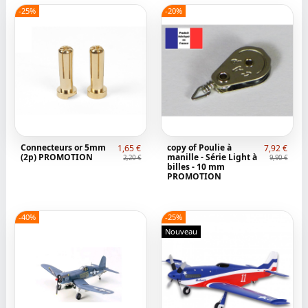
-25%
-20%
Connecteurs or 5mm
copy of Poulie à
1,65 €
7,92 €
(2p) PROMOTION
manille - Série Light à
2,20 €
9,90 €
billes - 10 mm
PROMOTION
-40%
-25%
Nouveau