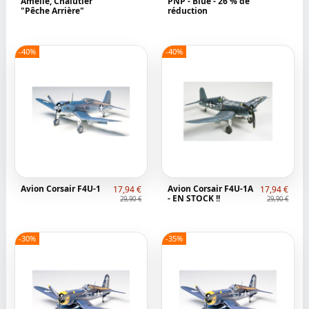
Amélie, Chalutier
PNP - Blue - 26 % de
"Pêche Arrière"
réduction
-40%
-40%
Avion Corsair F4U-1
Avion Corsair F4U-1A
17,94 €
17,94 €
- EN STOCK !!
29,90 €
29,90 €
-30%
-35%