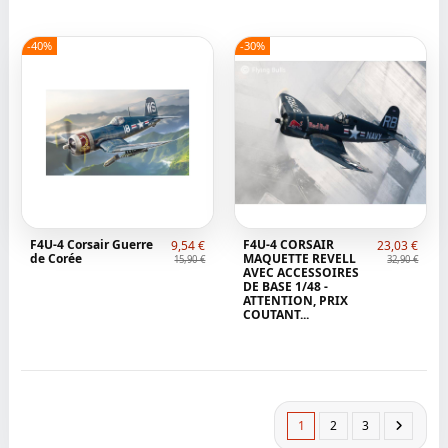
-40%
-30%
F4U-4 Corsair Guerre
F4U-4 CORSAIR
9,54 €
23,03 €
de Corée
MAQUETTE REVELL
15,90 €
32,90 €
AVEC ACCESSOIRES
DE BASE 1/48 -
ATTENTION, PRIX
COUTANT...
1
2
3