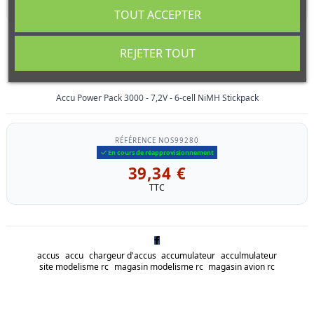
TOUT ACCEPTER
Accu Team Pack 4000 - 7,2V - 6-cell NiMH
REJETER TOUT
Stickpack
Accu Power Pack 3000 - 7,2V - 6-cell NiMH Stickpack
RÉFÉRENCE
NOS99280
En cours de réapprovisionnement
39,34 €
TTC
accus
accu
chargeur d'accus
accumulateur
acculmulateur
site modelisme rc
magasin modelisme rc
magasin avion rc