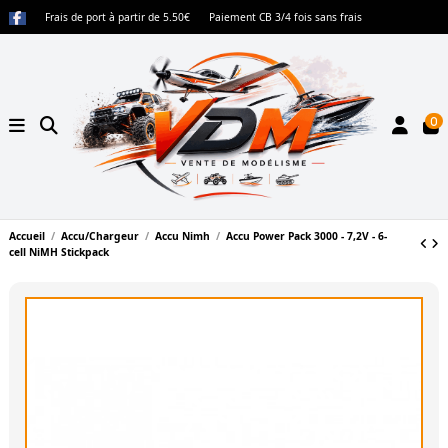
Frais de port à partir de 5.50€
Paiement CB 3/4 fois sans frais
0
Accueil
Accu/Chargeur
Accu Nimh
Accu Power Pack 3000 - 7,2V - 6-
cell NiMH Stickpack