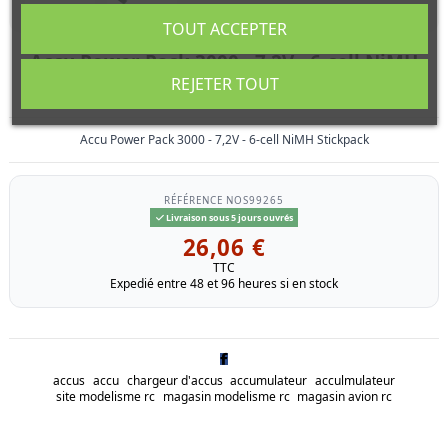
TOUT ACCEPTER
Accu Power Pack 3000 - 7,2V - 6-cell NiMH
Stickpack
REJETER TOUT
Accu Power Pack 3000 - 7,2V - 6-cell NiMH Stickpack
RÉFÉRENCE
NOS99265
Livraison sous 5 jours ouvrés
26,06 €
TTC
Expedié entre 48 et 96 heures si en stock
accus
accu
chargeur d'accus
accumulateur
acculmulateur
site modelisme rc
magasin modelisme rc
magasin avion rc