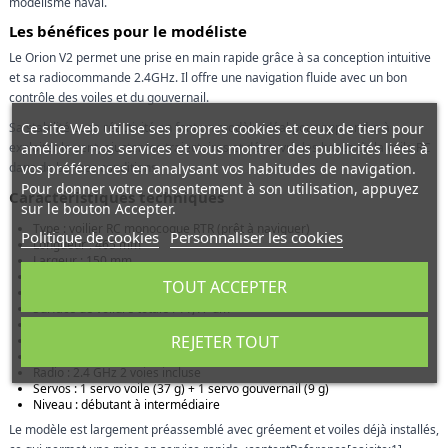
modélisme naval.
Les bénéfices pour le modéliste
Le Orion V2 permet une prise en main rapide grâce à sa conception intuitive
et sa radiocommande 2.4GHz. Il offre une navigation fluide avec un bon
contrôle des voiles et du gouvernail.
Ce site Web utilise ses propres cookies et ceux de tiers pour
Sa stabilité et sa réactivité en font un modèle idéal pour apprendre à
améliorer nos services et vous montrer des publicités liées à
exploiter le vent, ajuster les trajectoires et découvrir les bases de la voile RC
vos préférences en analysant vos habitudes de navigation.
dans de bonnes conditions.
Pour donner votre consentement à son utilisation, appuyez
Caractéristiques techniques
sur le bouton Accepter.
Type : voilier RC monocoque RTR (prêt à naviguer)
Politique de cookies
Personnaliser les cookies
Longueur : 465 mm
Largeur : 150 mm
Hauteur totale : 920 mm
TOUT ACCEPTER
Poids : environ 950 g
Surface de voilure totale : 11,17 dm²
Coque : plastique moulé renforcé
REJETER TOUT
Mât et bômes : fibre de verre
Quille : lest en alliage de zinc
Radio : 2.4 GHz 2 voies incluse
Servos : 1 servo voile (37 g) + 1 servo gouvernail (9 g)
Niveau : débutant à intermédiaire
Le modèle est largement préassemblé avec gréement et voiles déjà installés,