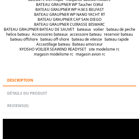
BATEAU GRAUPNER WP Taucher O.Wul
BATEAU GRAUPNER WP H.M.S BELFAST
BATEAU GRAUPNER WP NANO YACHT RT
BATEAU GRAUPNER CAP SAN DIEGO
BATEAU GRAUPNER CUIRASSE BISMARC
BATEAU GRAUPNER BATEAU DE SAUVET
bateaux
voilier
bateau de peche
helice bateau
Accessoires bateaux
accessoire bateau
reservoir bateau
bateau offshore
bateau off-shore
bateau de vitesse
bateau rapide
Accastillage bateau
Bateau amorceur
KYOSHO VOILIER SEAWIND READYSET
site modelisme rc
magasin modelisme rc
magasin avion rc
DESCRIPTION
DÉTAILS DU PRODUIT
REVIEWS
(0)