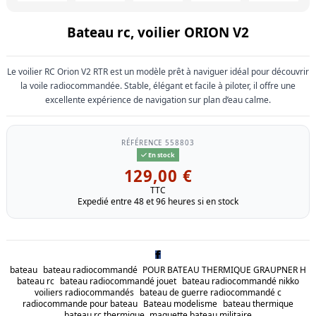
Bateau rc, voilier ORION V2
Le voilier RC Orion V2 RTR est un modèle prêt à naviguer idéal pour découvrir
la voile radiocommandée. Stable, élégant et facile à piloter, il offre une
excellente expérience de navigation sur plan d’eau calme.
RÉFÉRENCE
558803
En stock
129,00 €
TTC
Expedié entre 48 et 96 heures si en stock
bateau
bateau radiocommandé
POUR BATEAU THERMIQUE GRAUPNER H
bateau rc
bateau radiocommandé jouet
bateau radiocommandé nikko
voiliers radiocommandés
bateau de guerre radiocommandé c
radiocommande pour bateau
Bateau modelisme
bateau thermique
bateau rc thermique
maquette bateau militaire