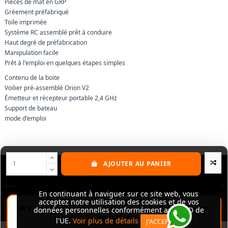
Pièces de mât en GRP
Gréement préfabriqué
Toile imprimée
Système RC assemblé prêt à conduire
Haut degré de préfabrication
Manipulation facile
Prêt à l'emploi en quelques étapes simples
Contenu de la boite
Voilier pré-assemblé Orion V2
Émetteur et récepteur portable 2,4 GHz
Support de bateau
mode d'emploi
AJOUTER AU PANIER
Nos produits
Notre société
En continuant à naviguer sur ce site web, vous
En continuant à naviguer sur ce site web, vous
acceptez notre utilisation des cookies et de vos
acceptez notre utilisation des cookies et de vos
Contactez-nous
données personnelles conformément au RGPD de
données personnelles conformément au RGPD de
l'UE.
l'UE.
Voir plus de détails
Voir plus de détails
J'ACCEPTE
J'ACCEPTE