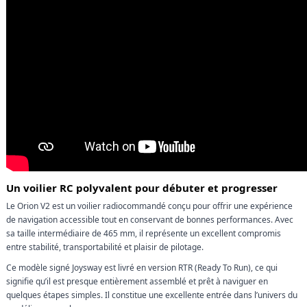
Un voilier RC polyvalent pour débuter et progresser
Le Orion V2 est un voilier radiocommandé conçu pour offrir une expérience
de navigation accessible tout en conservant de bonnes performances. Avec
sa taille intermédiaire de 465 mm, il représente un excellent compromis
entre stabilité, transportabilité et plaisir de pilotage.
Ce modèle signé Joysway est livré en version RTR (Ready To Run), ce qui
signifie qu’il est presque entièrement assemblé et prêt à naviguer en
quelques étapes simples. Il constitue une excellente entrée dans l’univers du