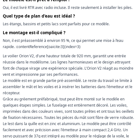
Oui, il est livré RTR avec radio incluse. Il reste seulement à installer les piles.
Quel type de plan d’eau est idéal ?
Les étangs, bassins et petits lacs sont parfaits pour ce modèle.
Le montage est-il compliqué ?
Non, il est préassemblé à environ 95 %, ce qui permet une mise à l’eau
rapide. :contentReference[oaicite:3]{index=3}
Le voilier Orion V2, d'une hauteur totale de 920 mm, garantit une entrée
réussie dans le modélisme. Les lignes harmonieuses et le design attrayant
font de chaque virage une expérience spéciale. L'Orion V2 réagit au moindre
vent et impressionne par ses performances.
Le modèle est en grande partie pré-assemblé. Le reste du travail se limite à
assembler le mât et les voiles et à insérer les batteries dans l'émetteur et le
récepteur.
Grâce au gréement préfabriqué, tout peut être monté sur le modèle en
quelques étapes simples. Le fuselage est entièrement décoré. Les voiles,
imprimées dans des couleurs vives, sont toutes prêtes et ont tous les oeillets
de fixation nécessaires. Toutes les pièces du mât sont fibre de verre robuste.
Le lest dans la quille est en zinc et aluminium. Le modèle peut être contrôlé
facilement et avec précision avec l'émetteur à main compact 2,4 GHz. Un
servo puissant de 37g est intégré au modèle pour le réglage de la voile, le