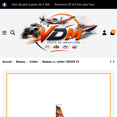
Frais de port à partir de 5.50€
Paiement CB 3/4 fois sans frais
0
Accueil
Bateau
Voilier
Bateau rc, voilier ORION V2