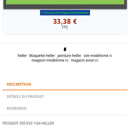
RÉFÉRENCE
HELL56716
En cours de réapprovisionnement
33,38 €
TTC
heller
Maquette heller
peinture heller
site modelisme rc
magasin modelisme rc
magasin avion rc
DESCRIPTION
DÉTAILS DU PRODUIT
REVIEWS
(0)
PEUGEOT 205 EV2 1/24 HELLER