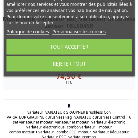
améliorer nos services et vous montrer des publicités liées à
vos préférences en analysant vos habitudes de navigation.
Pour donner votre consentement à son utilisation, appuyez
Modélisme, variateur esc, Variateur brushless
sur le bouton Accepter.
sensor TBLE04SR
Politique de cookies
Personnaliser les cookies
Modélisme, variateur esc, Variateur brushless sensor TBLE04SR
TOUT ACCEPTER
RÉFÉRENCE
45070
REJETER TOUT
En cours de réapprovisionnement
74,90 €
TTC
variateur
VARIATEUR GRAUPNER Brushless Con
VARIATEUR GRAUPNER Brushless Reg
VARIATEUR Brushless Control T 6
set variateur et moteur
variateur et moteur
Variateur électronic
Variateur electronique
combo variateur + moteur
combo moteur + variateur
combo ESC+moteur
Variateur Régulateur
Variateur ESC
variateurcombo