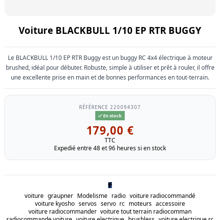
Voiture BLACKBULL 1/10 EP RTR BUGGY
Le BLACKBULL 1/10 EP RTR Buggy est un buggy RC 4x4 électrique à moteur
brushed, idéal pour débuter. Robuste, simple à utiliser et prêt à rouler, il offre
une excellente prise en main et de bonnes performances en tout-terrain.
RÉFÉRENCE
220094307
En stock
179,00 €
TTC
Expedié entre 48 et 96 heures si en stock
voiture
graupner
Modelisme
radio
voiture radiocommandé
voiture kyosho
servos
servo
rc
moteurs
accessoire
voiture radiocommander
voiture tout terrain radiocomman
radiocommande voiture
voiture electrique
brushless
voiture electrique rc