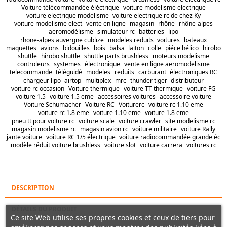
Voiture télécommandée éléctrique
voiture modelisme electrique
voiture electrique modelisme
voiture electrique rc de chez Ky
voiture modelisme elect
vente en ligne
magasin
rhône
rhône-alpes
aeromodélisme
simulateur rc
batteries
lipo
rhone-alpes auvergne cublize
modeles reduits
voitures
bateaux
maquettes
avions
bidouilles
bois
balsa
laiton
colle
piéce hélico
hirobo
shuttle
hirobo shuttle
shuttle parts brushless
moteurs modelisme
controleurs
systemes
électronique
vente en ligne aeromodelisme
telecommande
téléguidé
modeles
reduits
carburant
électroniques RC
chargeur lipo
airtop
multiplex
mrc
thunder tiger
distributeur
voiture rc occasion
Voiture thermique
voiture TT thermique
voiture FG
voiture 1.5
voiture 1.5 eme
accessoires voitures
accessoire voiture
Voiture Schumacher
Voiture RC
Voiturerc
voiture rc 1.10 eme
voiture rc 1.8 eme
voiture 1.10 eme
voiture 1.8 eme
pneu tt pour voiture rc
voiture scale
voiture crawler
site modelisme rc
magasin modelisme rc
magasin avion rc
voiture militaire
voiture Rally
jante voiture
voiture RC 1/5 électrique
voiture radiocommandée grande éc
modèle réduit voiture brushless
voiture slot
voiture carrera
voitures rc
DESCRIPTION
DÉTAILS DU PRODUIT
Ce site Web utilise ses propres cookies et ceux de tiers pour