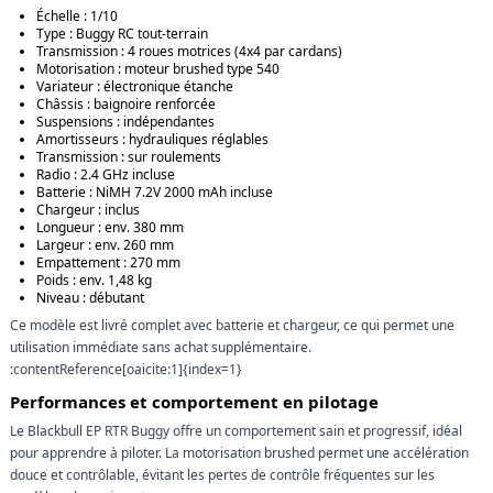
Échelle : 1/10
Type : Buggy RC tout-terrain
Transmission : 4 roues motrices (4x4 par cardans)
Motorisation : moteur brushed type 540
Variateur : électronique étanche
Châssis : baignoire renforcée
Suspensions : indépendantes
Amortisseurs : hydrauliques réglables
Transmission : sur roulements
Radio : 2.4 GHz incluse
Batterie : NiMH 7.2V 2000 mAh incluse
Chargeur : inclus
Longueur : env. 380 mm
Largeur : env. 260 mm
Empattement : 270 mm
Poids : env. 1,48 kg
Niveau : débutant
Ce modèle est livré complet avec batterie et chargeur, ce qui permet une
utilisation immédiate sans achat supplémentaire.
:contentReference[oaicite:1]{index=1}
Performances et comportement en pilotage
Le Blackbull EP RTR Buggy offre un comportement sain et progressif, idéal
pour apprendre à piloter. La motorisation brushed permet une accélération
douce et contrôlable, évitant les pertes de contrôle fréquentes sur les