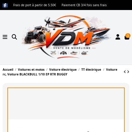
Frais de port à partir de 5.50€
Paiement CB 3/4 fois sans frais
0
Accueil
Voitures et motos
Voiture électrique
TT électrique
Voiture
rc, Voiture BLACKBULL 1/10 EP RTR BUGGY