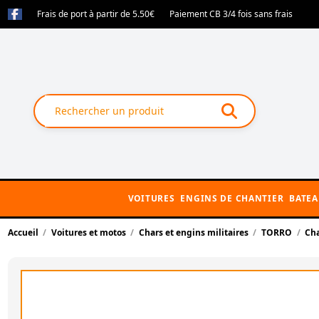
Frais de port à partir de 5.50€
Paiement CB 3/4 fois sans frais
VOITURES
ENGINS DE CHANTIER
BATE
Accueil
Voitures et motos
Chars et engins militaires
TORRO
Cha