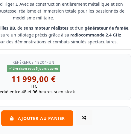
 Tiger I. Avec sa construction entièrement métallique et son
robustesse, réalisme et immersion totale pour les passionnés de
modélisme militaire.
illes BB
, de
sons moteur réalistes
et d’un
générateur de fumée
,
assure un pilotage précis grâce à sa
radiocommande 2.4 GHz
pour des démonstrations et combats simulés spectaculaires.
RÉFÉRENCE
18204-UN
Livraison sous 5 jours ouvrés
11 999,00 €
TTC
edié entre 48 et 96 heures si en stock
AJOUTER AU PANIER