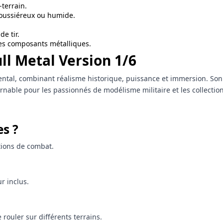
-terrain.
 poussiéreux ou humide.
e tir.
les composants métalliques.
ull Metal Version 1/6
, combinant réalisme historique, puissance et immersion. Son éch
able pour les passionnés de modélisme militaire et les collectio
es ?
tions de combat.
r inclus.
rouler sur différents terrains.