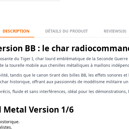
DESCRIPTION
DÉTAILS DU PRODUIT
REVIEWS
(0)
 Version BB : le char radiocom
sante du Tiger I, char lourd emblématique de la Seconde Guerre 
e la tourelle mobile aux chenilles métalliques à maillons indépen
ilité, tandis que le canon tirant des billes BB, les effets sonores
char historique, offrant aux passionnés de modélisme militaire un 
is, fluide et sans interférences, idéal pour les démonstrations, 
l Metal Version 1/6
historique.
listes.