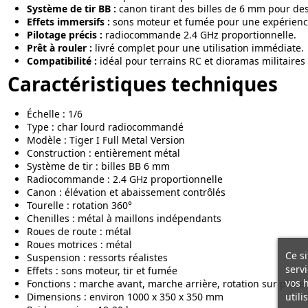
Système de tir BB :
canon tirant des billes de 6 mm pour de
Effets immersifs :
sons moteur et fumée pour une expérience 
Pilotage précis :
radiocommande 2.4 GHz proportionnelle.
Prêt à rouler :
livré complet pour une utilisation immédiate.
Compatibilité :
idéal pour terrains RC et dioramas militaires
Caractéristiques techniques
Échelle : 1/6
Type : char lourd radiocommandé
Modèle : Tiger I Full Metal Version
Construction : entièrement métal
Système de tir : billes BB 6 mm
Radiocommande : 2.4 GHz proportionnelle
Canon : élévation et abaissement contrôlés
Tourelle : rotation 360°
Chenilles : métal à maillons indépendants
Roues de route : métal
Roues motrices : métal
Ce si
Suspension : ressorts réalistes
servi
Effets : sons moteur, tir et fumée
vos 
Fonctions : marche avant, marche arrière, rotation sur place
utili
Dimensions : environ 1000 x 350 x 350 mm