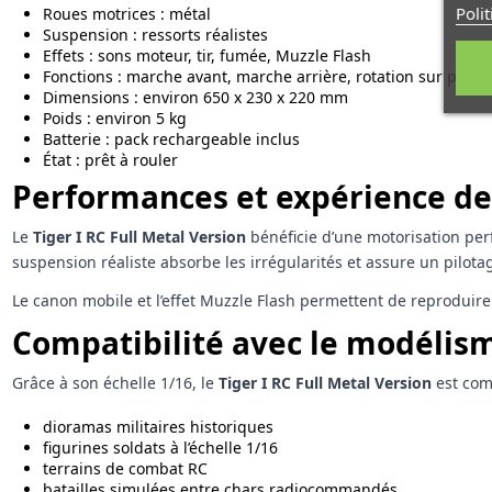
Poli
Roues motrices : métal
Suspension : ressorts réalistes
Effets : sons moteur, tir, fumée, Muzzle Flash
Fonctions : marche avant, marche arrière, rotation sur place
Dimensions : environ 650 x 230 x 220 mm
Poids : environ 5 kg
Batterie : pack rechargeable inclus
État : prêt à rouler
Performances et expérience de
Le
Tiger I RC Full Metal Version
bénéficie d’une motorisation perf
suspension réaliste absorbe les irrégularités et assure un pilotag
Le canon mobile et l’effet Muzzle Flash permettent de reproduir
Compatibilité avec le modélism
Grâce à son échelle 1/16, le
Tiger I RC Full Metal Version
est comp
dioramas militaires historiques
figurines soldats à l’échelle 1/16
terrains de combat RC
batailles simulées entre chars radiocommandés