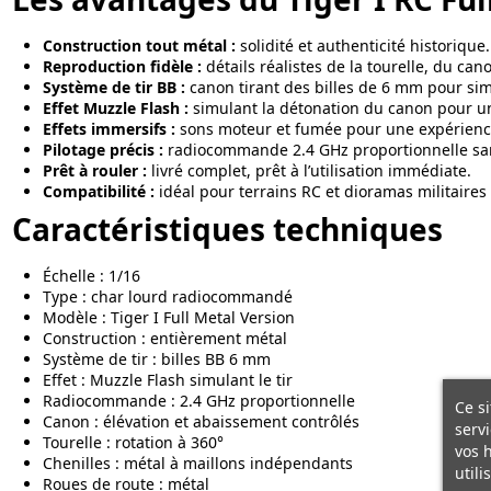
Construction tout métal :
solidité et authenticité historique.
Reproduction fidèle :
détails réalistes de la tourelle, du can
Système de tir BB :
canon tirant des billes de 6 mm pour si
Effet Muzzle Flash :
simulant la détonation du canon pour un
Effets immersifs :
sons moteur et fumée pour une expérience
Pilotage précis :
radiocommande 2.4 GHz proportionnelle san
Prêt à rouler :
livré complet, prêt à l’utilisation immédiate.
Compatibilité :
idéal pour terrains RC et dioramas militaires à
Caractéristiques techniques
Échelle : 1/16
Type : char lourd radiocommandé
Modèle : Tiger I Full Metal Version
Construction : entièrement métal
Système de tir : billes BB 6 mm
Effet : Muzzle Flash simulant le tir
Radiocommande : 2.4 GHz proportionnelle
Ce si
Canon : élévation et abaissement contrôlés
servi
Tourelle : rotation à 360°
vos 
Chenilles : métal à maillons indépendants
utili
Roues de route : métal