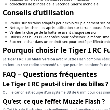
collections de blindés de la Seconde Guerre mondiale
Conseils d’utilisation
Rouler sur terrains adaptés pour exploiter pleinement ses ca
Nettoyer les chenilles après utilisation sur terrain poussiér
Vérifier la charge de la batterie avant chaque session.
Utiliser des billes BB adaptées pour préserver le mécanisme de
Stocker le char dans un endroit sec pour protéger l’électroni
Pourquoi choisir le Tiger I RC F
Le
Tiger I RC Full Metal Version
avec Muzzle Flash combine réalism
en font un char radiocommandé unique pour les passionnés de mo
FAQ – Questions fréquentes
Le Tiger I RC peut-il tirer des billes ?
Oui, le canon est équipé d’un système BB de 6 mm pour des sim
Qu’est-ce que l’effet Muzzle Flash ?
L’effet Muzzle Flash simule visuellement la détonation du canon à