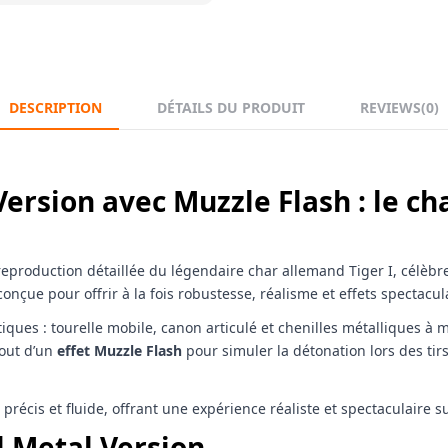
DESCRIPTION
DÉTAILS DU PRODUIT
REVIEWS
(0)
 Version avec Muzzle Flash : le 
eproduction détaillée du légendaire char allemand Tiger I, célèb
çue pour offrir à la fois robustesse, réalisme et effets spectacula
iques : tourelle mobile, canon articulé et chenilles métalliques à 
tout d’un
effet Muzzle Flash
pour simuler la détonation lors des ti
récis et fluide, offrant une expérience réaliste et spectaculaire su
l Metal Version