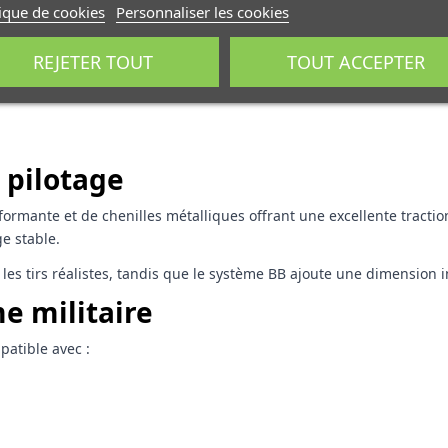
tique de cookies
Personnaliser les cookies
REJETER TOUT
TOUT ACCEPTER
 pilotage
ormante et de chenilles métalliques offrant une excellente traction
e stable.
e les tirs réalistes, tandis que le système BB ajoute une dimensio
e militaire
atible avec :