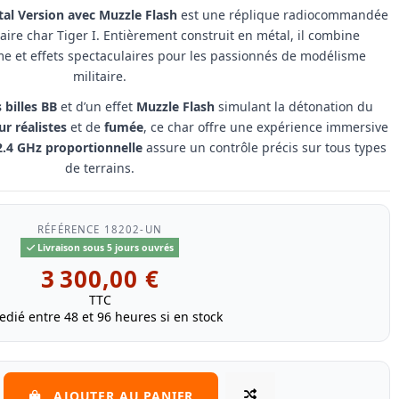
tal Version avec Muzzle Flash
est une réplique radiocommandée
re char Tiger I. Entièrement construit en métal, il combine
me et effets spectaculaires pour les passionnés de modélisme
militaire.
 billes BB
et d’un effet
Muzzle Flash
simulant la détonation du
r réalistes
et de
fumée
, ce char offre une expérience immersive
4 GHz proportionnelle
assure un contrôle précis sur tous types
de terrains.
RÉFÉRENCE
18202-UN
Livraison sous 5 jours ouvrés
3 300,00 €
TTC
edié entre 48 et 96 heures si en stock
AJOUTER AU PANIER