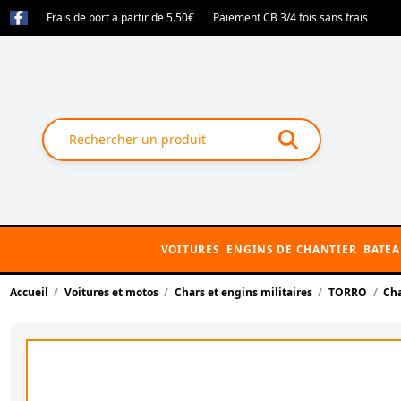
Frais de port à partir de 5.50€
Paiement CB 3/4 fois sans frais
VOITURES
ENGINS DE CHANTIER
BATE
Accueil
Voitures et motos
Chars et engins militaires
TORRO
Cha