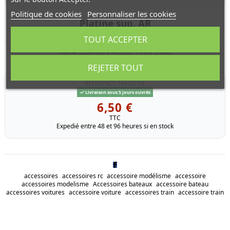
Politique de cookies
Personnaliser les cookies
Platine sup. AR
TOUT ACCEPTER
Platine superieure AR pour Pirate Sniper
REJETER TOUT
RÉFÉRENCE
T4923/08
Livraison sous 5 jours ouvrés
6,50 €
TTC
Expedié entre 48 et 96 heures si en stock
accessoires
accessoires rc
accessoire modélisme
accessoire
accessoires modelisme
Accessoires bateaux
accessoire bateau
accessoires voitures
accessoire voiture
accessoires train
accessoire train