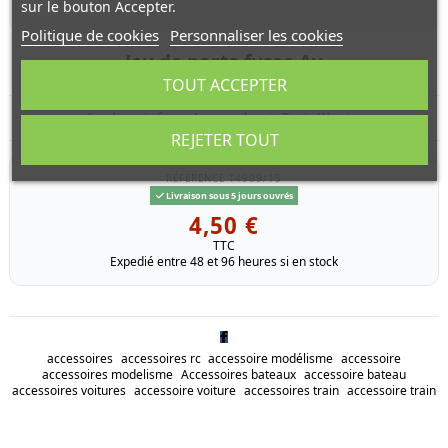
sur le bouton Accepter.
Politique de cookies
Personnaliser les cookies
Jeu de porte fusee Av
TOUT ACCEPTER
Jeu de porte fusee Av pour chassis Pirate Warrior
REJETER TOUT
RÉFÉRENCE
T4909/15
Livraison sous 5 jours ouvrés
4,50 €
TTC
Expedié entre 48 et 96 heures si en stock
accessoires
accessoires rc
accessoire modélisme
accessoire
accessoires modelisme
Accessoires bateaux
accessoire bateau
accessoires voitures
accessoire voiture
accessoires train
accessoire train