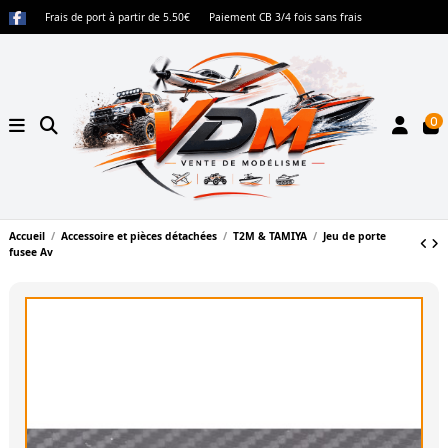
Frais de port à partir de 5.50€
Paiement CB 3/4 fois sans frais
0
Accueil
Accessoire et pièces détachées
T2M & TAMIYA
Jeu de porte
fusee Av