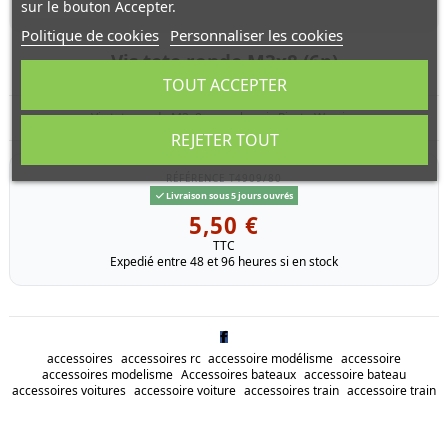
sur le bouton Accepter.
Politique de cookies
Personnaliser les cookies
Vis tete ronde M3x8 (6p)
TOUT ACCEPTER
Vis tete ronde M3x8 pour chassis Pirate Warrior
REJETER TOUT
RÉFÉRENCE
T4909/80
Livraison sous 5 jours ouvrés
5,50 €
TTC
Expedié entre 48 et 96 heures si en stock
accessoires
accessoires rc
accessoire modélisme
accessoire
accessoires modelisme
Accessoires bateaux
accessoire bateau
accessoires voitures
accessoire voiture
accessoires train
accessoire train