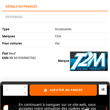
DÉTAILS DU PRODUIT
REVIEWS
(0)
Type
Accessoires
Marques
T2m
Pour voitures
Oui
État
Neuf
EAN-13
3410569667342
Marque
AJOUTER AU PANIER
Nos produits
Notre société
En continuant à naviguer sur ce site web, vous
En continuant à naviguer sur ce site web, vous
acceptez notre utilisation des cookies et de vos
acceptez notre utilisation des cookies et de vos
Contactez-nous