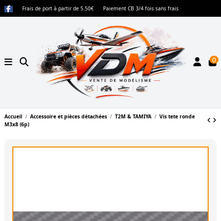
Frais de port à partir de 5.50€
Paiement CB 3/4 fois sans frais
0
Accueil
Accessoire et pièces détachées
T2M & TAMIYA
Vis tete ronde
M3x8 (6p)