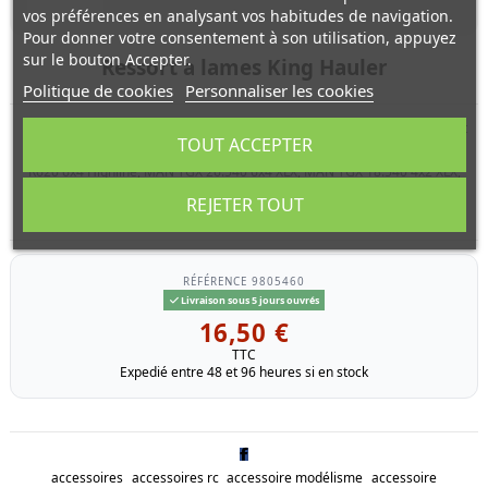
vos préférences en analysant vos habitudes de navigation.
Pour donner votre consentement à son utilisation, appuyez
sur le bouton Accepter.
Ressort a lames King Hauler
Politique de cookies
Personnaliser les cookies
Ressorts a lames (2pcs) de King Hauler, Globe Liner, Ford Aeromax, Knight
TOUT ACCEPTER
Hauler, Merceds-Benz 1838LS, Mercedes-Benz 1850L, Volvo FH12, Scania
R620 6x4 Highline, MAN TGX 26.540 6x4 XLX, MAN TGX 18.540 4x2 XLX,
Mercedes-Benz Actros 1851 Gigaspace, Cascadia, Mercedes-Benz Arocs
REJETER TOUT
3363 6x4 classicspace, Semi-Trailer, Flatbed, Pole-Trailer
RÉFÉRENCE
9805460
Livraison sous 5 jours ouvrés
16,50 €
TTC
Expedié entre 48 et 96 heures si en stock
accessoires
accessoires rc
accessoire modélisme
accessoire