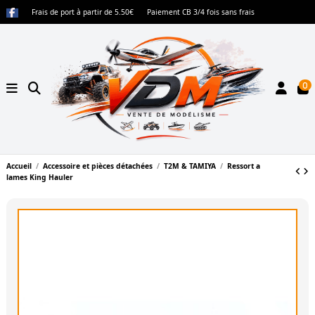
Frais de port à partir de 5.50€
Paiement CB 3/4 fois sans frais
0
Accueil
Accessoire et pièces détachées
T2M & TAMIYA
Ressort a
lames King Hauler