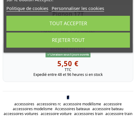
Politique de cookies
Personnaliser les cookies
Pignon 17T
TOUT ACCEPTER
Pignon 17T pour Pirate GRIZZLY
REJETER TOUT
RÉFÉRENCE
T4915/51
Livraison sous 5 jours ouvrés
5,50 €
TTC
Expedié entre 48 et 96 heures si en stock
accessoires
accessoires rc
accessoire modélisme
accessoire
accessoires modelisme
Accessoires bateaux
accessoire bateau
accessoires voitures
accessoire voiture
accessoires train
accessoire train