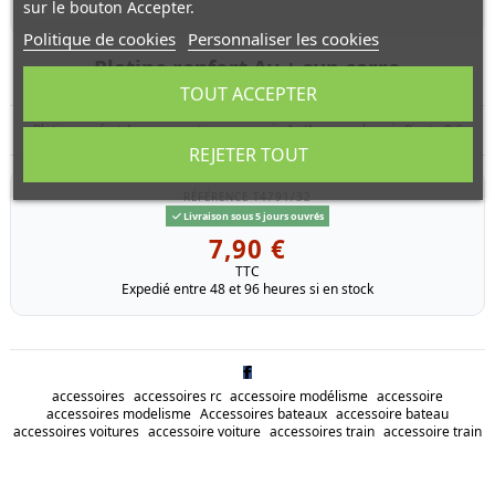
sur le bouton Accepter.
Politique de cookies
Personnaliser les cookies
Platine renfort Av + sup carro
TOUT ACCEPTER
Platine renfort Av + supports carrosserie Av/Ar pour chassis Pirate 8.6
REJETER TOUT
RÉFÉRENCE
T4791/32
Livraison sous 5 jours ouvrés
7,90 €
TTC
Expedié entre 48 et 96 heures si en stock
accessoires
accessoires rc
accessoire modélisme
accessoire
accessoires modelisme
Accessoires bateaux
accessoire bateau
accessoires voitures
accessoire voiture
accessoires train
accessoire train