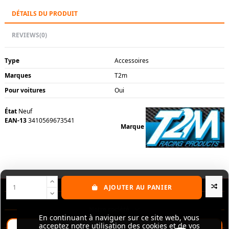
DÉTAILS DU PRODUIT
REVIEWS
(0)
Type
Accessoires
Marques
T2m
Pour voitures
Oui
État
Neuf
EAN-13
3410569673541
Marque
AJOUTER AU PANIER
Nos produits
Notre société
En continuant à naviguer sur ce site web, vous
En continuant à naviguer sur ce site web, vous
acceptez notre utilisation des cookies et de vos
acceptez notre utilisation des cookies et de vos
Contactez-nous