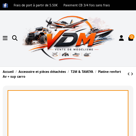
Frais de port à partir de 5.50€
Paiement CB 3/4 fois sans frais
0
Accueil
Accessoire et pièces détachées
T2M & TAMIYA
Platine renfort
Av + sup carro