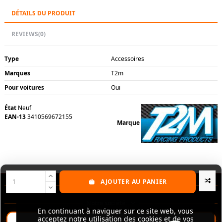
DÉTAILS DU PRODUIT
REVIEWS
(0)
Type
Accessoires
Marques
T2m
Pour voitures
Oui
État
Neuf
EAN-13
3410569672155
Marque
AJOUTER AU PANIER
Nos produits
Notre société
En continuant à naviguer sur ce site web, vous
En continuant à naviguer sur ce site web, vous
acceptez notre utilisation des cookies et de vos
acceptez notre utilisation des cookies et de vos
Contactez-nous