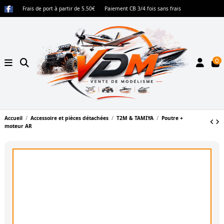
Frais de port à partir de 5.50€
Paiement CB 3/4 fois sans frais
0
Accueil
Accessoire et pièces détachées
T2M & TAMIYA
Poutre +
moteur AR