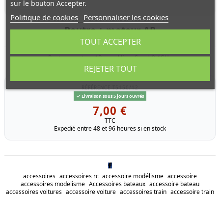
sur le bouton Accepter.
Politique de cookies
Personnaliser les cookies
Poutre + moteur AR
TOUT ACCEPTER
Poutre + moteur AR pour Micro Spark 2,4GHz
REJETER TOUT
RÉFÉRENCE
T5150/12
Livraison sous 5 jours ouvrés
7,00 €
TTC
Expedié entre 48 et 96 heures si en stock
accessoires
accessoires rc
accessoire modélisme
accessoire
accessoires modelisme
Accessoires bateaux
accessoire bateau
accessoires voitures
accessoire voiture
accessoires train
accessoire train