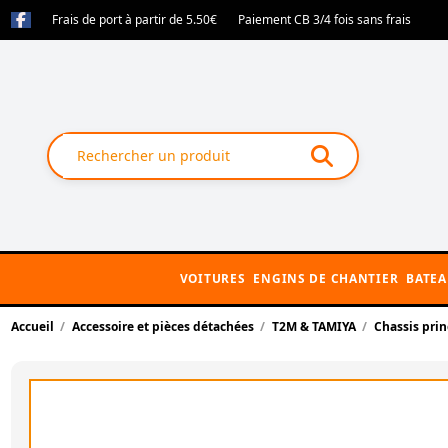
Frais de port à partir de 5.50€
Paiement CB 3/4 fois sans frais
VOITURES
ENGINS DE CHANTIER
BATE
Accueil
Accessoire et pièces détachées
T2M & TAMIYA
Chassis prin