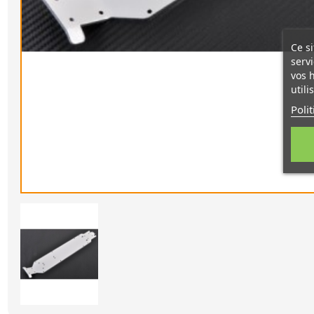
Ce si
servi
vos 
utili
Poli