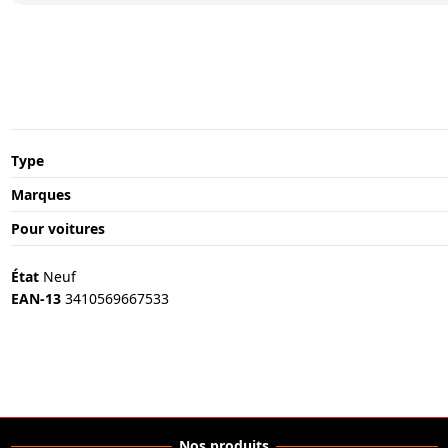
Type
Marques
Pour voitures
État
Neuf
EAN-13
3410569667533
Nos produits