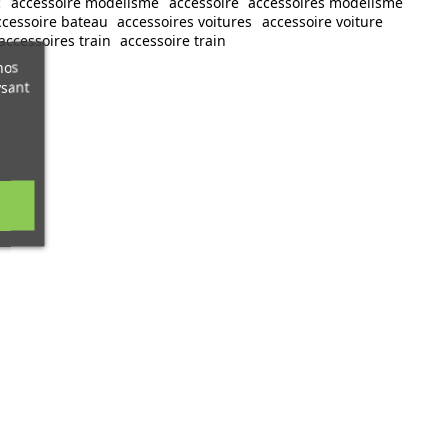
c
accessoire modélisme
accessoire
accessoires modelisme
ccessoire bateau
accessoires voitures
accessoire voiture
accessoires train
accessoire train
nos
ysant