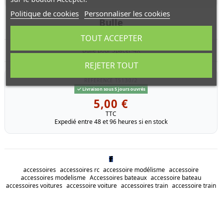
Politique de cookies
Personnaliser les cookies
Bulle
TOUT ACCEPTER
Bulle pour Spacer-4X
REJETER TOUT
RÉFÉRENCE
T5130/2
Livraison sous 5 jours ouvrés
5,00 €
TTC
Expedié entre 48 et 96 heures si en stock
accessoires
accessoires rc
accessoire modélisme
accessoire
accessoires modelisme
Accessoires bateaux
accessoire bateau
accessoires voitures
accessoire voiture
accessoires train
accessoire train