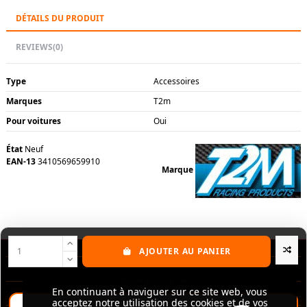
DÉTAILS DU PRODUIT
REVIEWS
(0)
Type
Accessoires
Marques
T2m
Pour voitures
Oui
État
Neuf
EAN-13
3410569659910
Marque
AJOUTER AU PANIER
Nos produits
Notre société
En continuant à naviguer sur ce site web, vous
En continuant à naviguer sur ce site web, vous
acceptez notre utilisation des cookies et de vos
acceptez notre utilisation des cookies et de vos
Contactez-nous