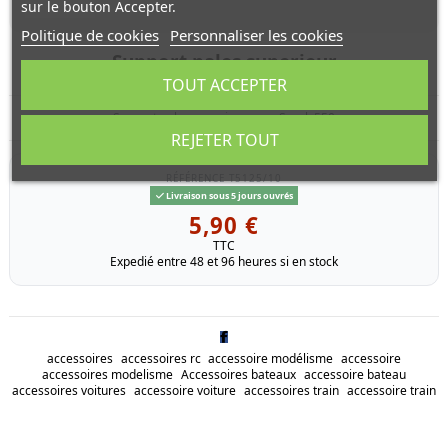
sur le bouton Accepter.
Politique de cookies
Personnaliser les cookies
Support pales superieur
TOUT ACCEPTER
Support pales superieur pour Spark 550
REJETER TOUT
RÉFÉRENCE
T5125/10
Livraison sous 5 jours ouvrés
5,90 €
TTC
Expedié entre 48 et 96 heures si en stock
accessoires
accessoires rc
accessoire modélisme
accessoire
accessoires modelisme
Accessoires bateaux
accessoire bateau
accessoires voitures
accessoire voiture
accessoires train
accessoire train