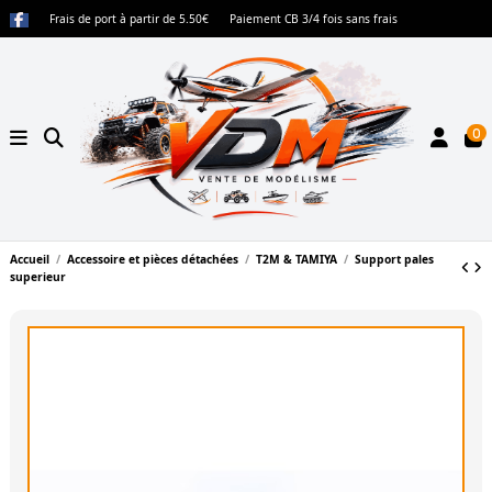
Frais de port à partir de 5.50€
Paiement CB 3/4 fois sans frais
0
Accueil
Accessoire et pièces détachées
T2M & TAMIYA
Support pales
superieur