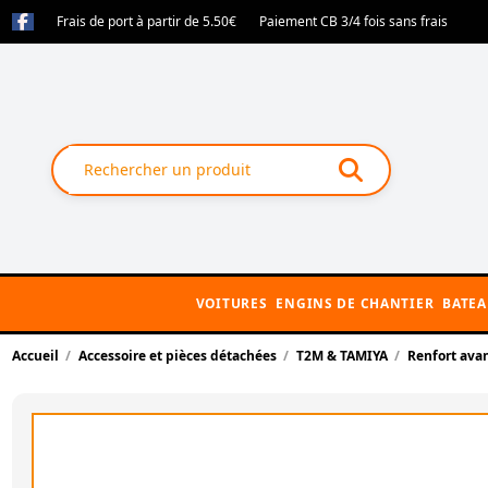
Frais de port à partir de 5.50€
Paiement CB 3/4 fois sans frais
VOITURES
ENGINS DE CHANTIER
BATE
Accueil
Accessoire et pièces détachées
T2M & TAMIYA
Renfort ava