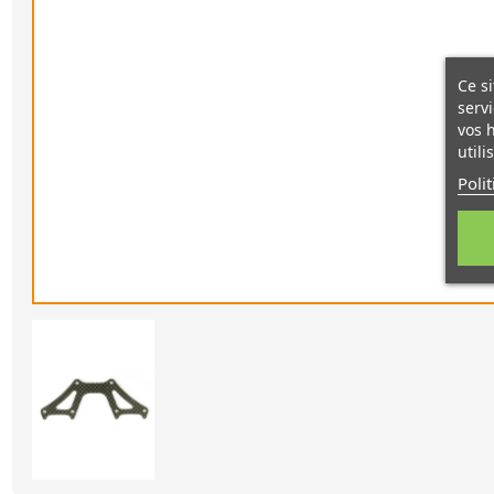
Ce si
servi
vos 
utili
Poli