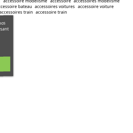
c
accessoire modélisme
accessoire
accessoires modelisme
ccessoire bateau
accessoires voitures
accessoire voiture
accessoires train
accessoire train
nos
ysant