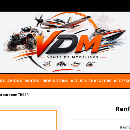
AUX
AVIONS
RADIOS
PROPULSIONS
ACCUS & CHARGEURS
ACCESSO
nt carbone TB02R
Renf
Renf