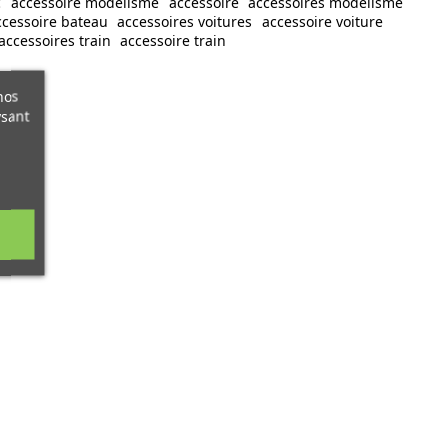
c
accessoire modélisme
accessoire
accessoires modelisme
ccessoire bateau
accessoires voitures
accessoire voiture
accessoires train
accessoire train
nos
ysant