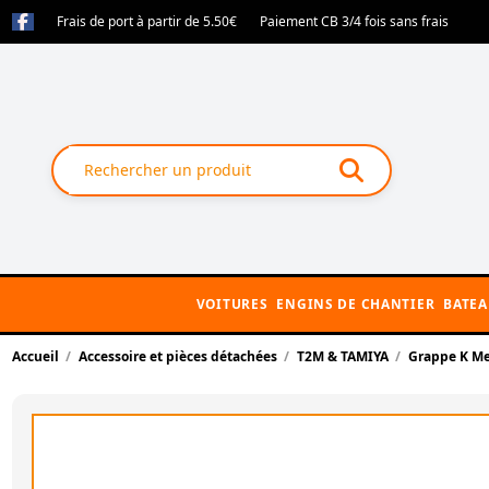
Frais de port à partir de 5.50€
Paiement CB 3/4 fois sans frais
VOITURES
ENGINS DE CHANTIER
BATE
Accueil
Accessoire et pièces détachées
T2M & TAMIYA
Grappe K Me