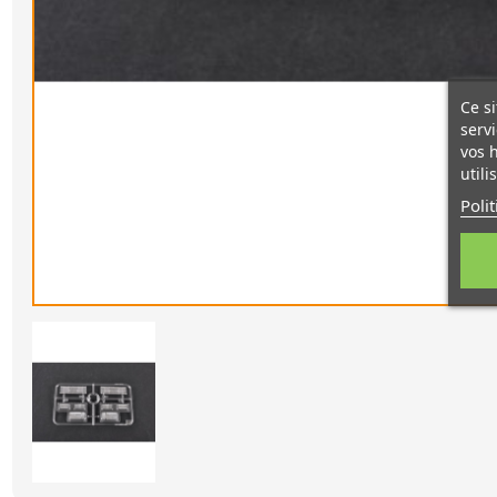
Ce si
servi
vos 
utili
Poli