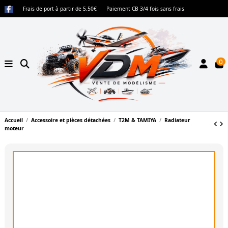
Frais de port à partir de 5.50€
Paiement CB 3/4 fois sans frais
0
Accueil
Accessoire et pièces détachées
T2M & TAMIYA
Radiateur
moteur