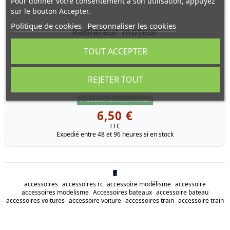
Pour donner votre consentement à son utilisation, appuyez
sur le bouton Accepter.
Politique de cookies
Personnaliser les cookies
Radiateur moteur
TOUT ACCEPTER
Radiateur moteur pour Pirate Buster
REJETER TOUT
RÉFÉRENCE
T4965/29
Livraison sous 5 jours ouvrés
6,50 €
TTC
Expedié entre 48 et 96 heures si en stock
accessoires
accessoires rc
accessoire modélisme
accessoire
accessoires modelisme
Accessoires bateaux
accessoire bateau
accessoires voitures
accessoire voiture
accessoires train
accessoire train