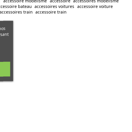
c
accessoire modélisme
accessoire
accessoires modelisme
ccessoire bateau
accessoires voitures
accessoire voiture
accessoires train
accessoire train
nos
ysant