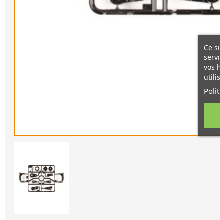
Ce si
servi
vos 
utili
Poli