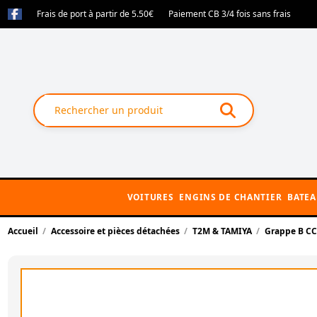
Frais de port à partir de 5.50€
Paiement CB 3/4 fois sans frais
VOITURES
ENGINS DE CHANTIER
BATE
Accueil
Accessoire et pièces détachées
T2M & TAMIYA
Grappe B C