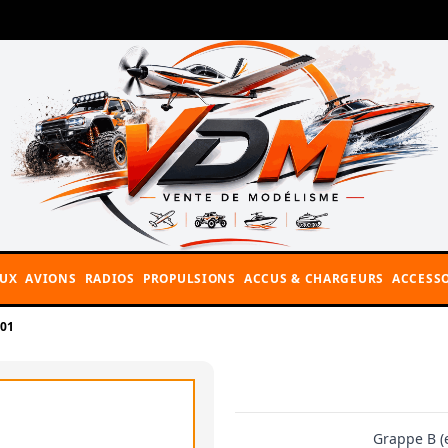
AUX
AVIONS
RADIOS
PROPULSIONS
ACCUS & CHARGEURS
ACCESSO
C01
Grappe B (e