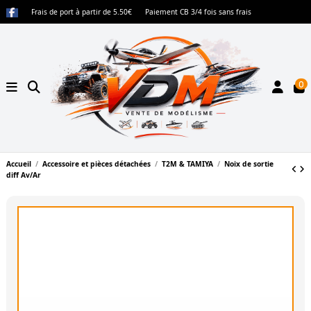
Frais de port à partir de 5.50€
Paiement CB 3/4 fois sans frais
0
Accueil
Accessoire et pièces détachées
T2M & TAMIYA
Noix de sortie
diff Av/Ar