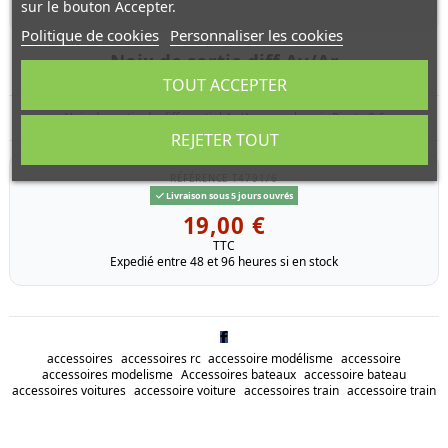
sur le bouton Accepter.
Politique de cookies
Personnaliser les cookies
Noix de sortie diff Av/Ar
TOUT ACCEPTER
Noix de sortie de differentiel Av/Ar pour chassis Pirate 8.6
REJETER TOUT
RÉFÉRENCE
T4791/6
Livraison sous 5 jours ouvrés
19,00 €
TTC
Expedié entre 48 et 96 heures si en stock
accessoires
accessoires rc
accessoire modélisme
accessoire
accessoires modelisme
Accessoires bateaux
accessoire bateau
accessoires voitures
accessoire voiture
accessoires train
accessoire train