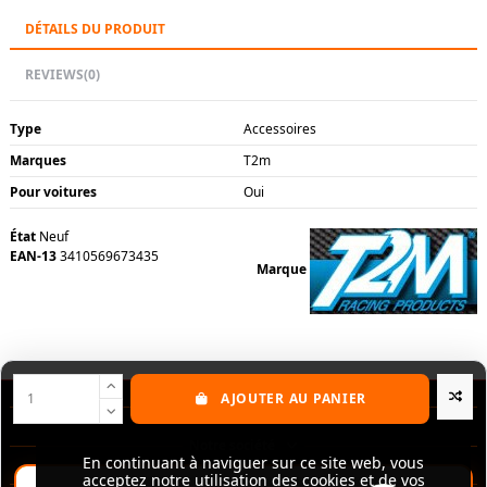
DÉTAILS DU PRODUIT
REVIEWS
(0)
Type
Accessoires
Marques
T2m
Pour voitures
Oui
État
Neuf
EAN-13
3410569673435
Marque
AJOUTER AU PANIER
Nos produits
Notre société
En continuant à naviguer sur ce site web, vous
En continuant à naviguer sur ce site web, vous
acceptez notre utilisation des cookies et de vos
acceptez notre utilisation des cookies et de vos
Contactez-nous