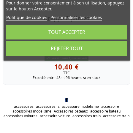
Pour donner votre consentement à son utilisation, appuyez
sur le bouton Accepter.
Politique de cookies
Personnaliser les cookies
Grappe Z pilotes
TOUT ACCEPTER
Grappe Z(pilotes) pour Lancia 037 rally, TB-01, Lancia Delta HF
REJETER TOUT
RÉFÉRENCE
9225045
Livraison sous 5 jours ouvrés
10,40 €
TTC
Expedié entre 48 et 96 heures si en stock
accessoires
accessoires rc
accessoire modélisme
accessoire
accessoires modelisme
Accessoires bateaux
accessoire bateau
accessoires voitures
accessoire voiture
accessoires train
accessoire train