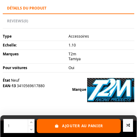
DÉTAILS DU PRODUIT
REVIEWS
(0)
Type
Accessoires
Echelle:
1.10
Marques
T2m
Tamiya
Pour voitures
Oui
État
Neuf
EAN-13
3410569617880
Marque
AJOUTER AU PANIER
Nos produits