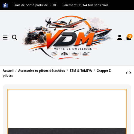
Frais de port à partir de 5.50€
Paiement CB 3/4 fois sans frais
0
Accueil
Accessoire et pièces détachées
T2M & TAMIYA
Grappe Z
pilotes