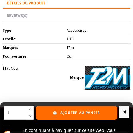
DÉTAILS DU PRODUIT
REVIEWS
(0)
Type
Accessoires
Echelle:
1.10
Marques
T2m
Pour voitures
Oui
État
Neuf
Marque
AJOUTER AU PANIER
Nos produits
Notre société
En continuant à naviguer sur ce site web, vous
En continuant à naviguer sur ce site web, vous