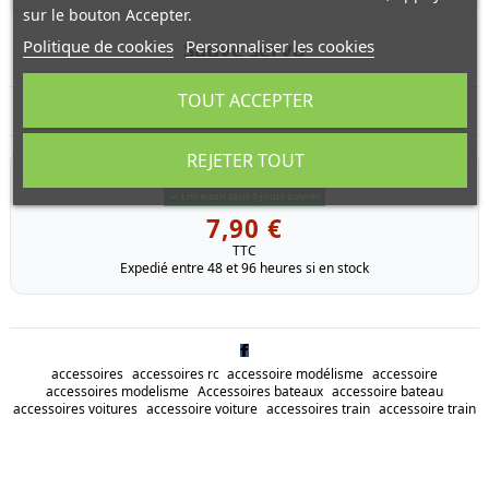
sur le bouton Accepter.
Politique de cookies
Personnaliser les cookies
Sauve servo
TOUT ACCEPTER
Sauve servo pour Pirate Buster
REJETER TOUT
RÉFÉRENCE
T4965/15
Livraison sous 5 jours ouvrés
7,90 €
TTC
Expedié entre 48 et 96 heures si en stock
accessoires
accessoires rc
accessoire modélisme
accessoire
accessoires modelisme
Accessoires bateaux
accessoire bateau
accessoires voitures
accessoire voiture
accessoires train
accessoire train