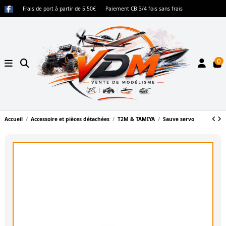
Frais de port à partir de 5.50€
Paiement CB 3/4 fois sans frais
0
Accueil
Accessoire et pièces détachées
T2M & TAMIYA
Sauve servo