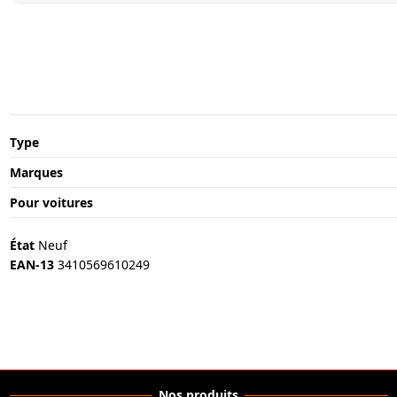
Type
Marques
Pour voitures
État
Neuf
EAN-13
3410569610249
Nos produits