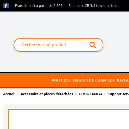
Frais de port à partir de 5.50€
Paiement CB 3/4 fois sans frais
VOITURES
ENGINS DE CHANTIER
BATE
Accueil
Accessoire et pièces détachées
T2M & TAMIYA
Support serv