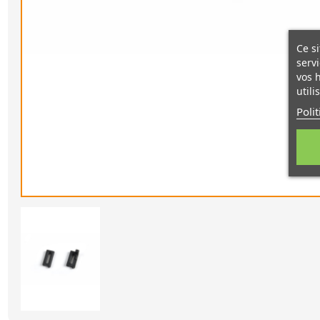
Ce si
servi
vos 
utili
Poli