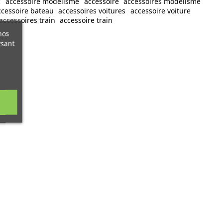
c
accessoire modélisme
accessoire
accessoires modelisme
ccessoire bateau
accessoires voitures
accessoire voiture
accessoires train
accessoire train
nos
ysant