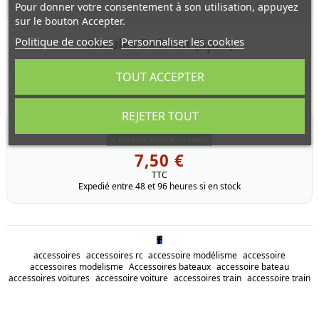
Pour donner votre consentement à son utilisation, appuyez
sur le bouton Accepter.
Politique de cookies
Personnaliser les cookies
Rotules 5x9mm (5pcs)
TOUT ACCEPTER
Rotules 5x9mm (5pcs)
REJETER TOUT
RÉFÉRENCE
9805611
Livraison sous 5 jours ouvrés
7,50 €
TTC
Expedié entre 48 et 96 heures si en stock
accessoires
accessoires rc
accessoire modélisme
accessoire
accessoires modelisme
Accessoires bateaux
accessoire bateau
accessoires voitures
accessoire voiture
accessoires train
accessoire train