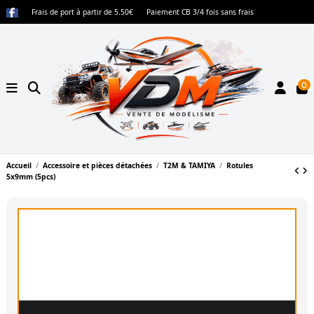
Frais de port à partir de 5.50€
Paiement CB 3/4 fois sans frais
0
Accueil
Accessoire et pièces détachées
T2M & TAMIYA
Rotules
5x9mm (5pcs)