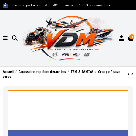
Frais de port à partir de 5.50€
Paiement CB 3/4 fois sans frais
0
Accueil
Accessoire et pièces détachées
T2M & TAMIYA
Grappe P save
servo