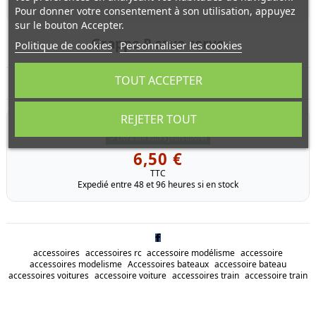
Pour donner votre consentement à son utilisation, appuyez
sur le bouton Accepter.
Grappe P save servo
Politique de cookies
Personnaliser les cookies
TOUT ACCEPTER
Grappe pieces de save servo
REJETER TOUT
RÉFÉRENCE
0115065
Livraison sous 5 jours ouvrés
6,50 €
TTC
Expedié entre 48 et 96 heures si en stock
accessoires
accessoires rc
accessoire modélisme
accessoire
accessoires modelisme
Accessoires bateaux
accessoire bateau
accessoires voitures
accessoire voiture
accessoires train
accessoire train