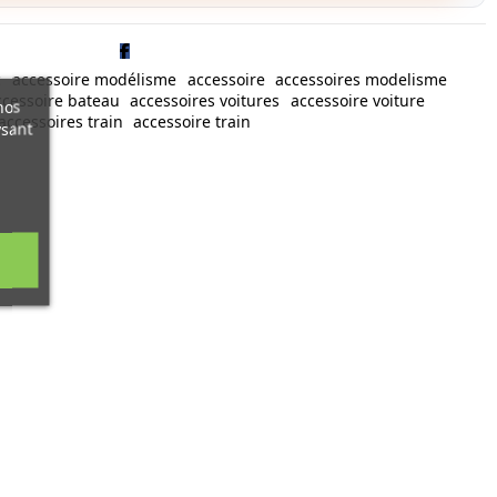
c
accessoire modélisme
accessoire
accessoires modelisme
ccessoire bateau
accessoires voitures
accessoire voiture
nos
accessoires train
accessoire train
ysant