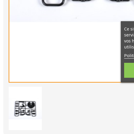
Ce si
servi
vos 
utili
Poli