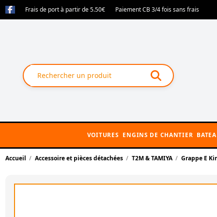
Frais de port à partir de 5.50€
Paiement CB 3/4 fois sans frais
VOITURES
ENGINS DE CHANTIER
BATE
Accueil
Accessoire et pièces détachées
T2M & TAMIYA
Grappe E Ki