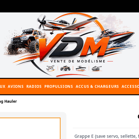
AUX
AVIONS
RADIOS
PROPULSIONS
ACCUS & CHARGEURS
ACCESSO
ng Hauler
Grappe E (save servo, sellette,