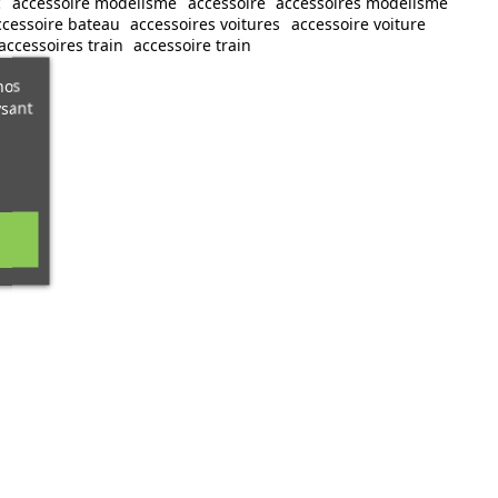
c
accessoire modélisme
accessoire
accessoires modelisme
ccessoire bateau
accessoires voitures
accessoire voiture
accessoires train
accessoire train
nos
ysant