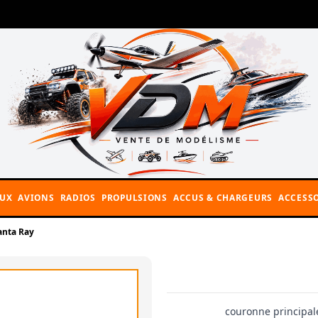
AUX
AVIONS
RADIOS
PROPULSIONS
ACCUS & CHARGEURS
ACCESSO
anta Ray
couronne principal