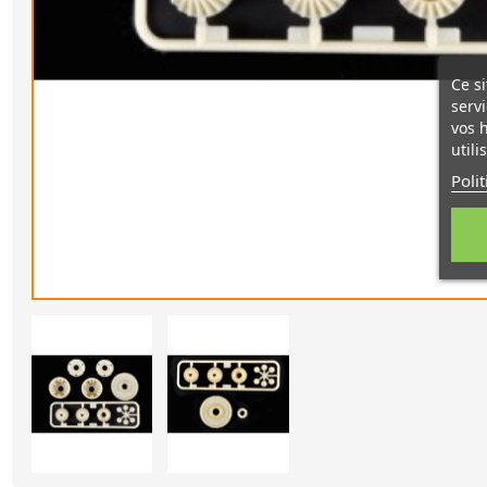
Ce si
servi
vos 
utili
Poli