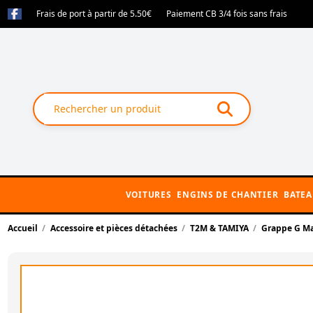
Frais de port à partir de 5.50€
Paiement CB 3/4 fois sans frais
VOITURES
ENGINS DE CHANTIER
BATE
Accueil
Accessoire et pièces détachées
T2M & TAMIYA
Grappe G M