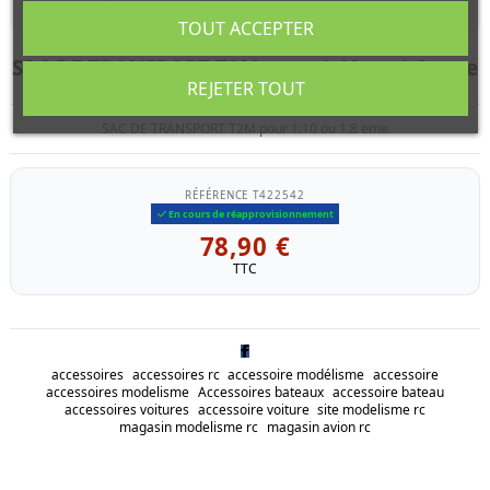
TOUT ACCEPTER
SAC DE TRANSPORT T2M pour 1.10 ou 1.8 eme
REJETER TOUT
SAC DE TRANSPORT T2M pour 1.10 ou 1.8 eme
RÉFÉRENCE
T422542
En cours de réapprovisionnement
78,90 €
TTC
accessoires
accessoires rc
accessoire modélisme
accessoire
accessoires modelisme
Accessoires bateaux
accessoire bateau
accessoires voitures
accessoire voiture
site modelisme rc
magasin modelisme rc
magasin avion rc