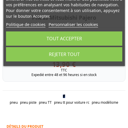
vos préférences en analysant vos habitudes de navigation.
Pour donner votre consentement à son utilisation, appuyez
sur le bouton Accepter.
Pneus Mitsubishi Pajero
Politique de cookies
Personnaliser les cookies
Paire de pneus de Mitsubishi Pajero Metaltop Wide, Blazing Star, Asterion
TOUT ACCEPTER
RÉFÉRENCE
9805561
REJETER TOUT
Livraison sous 5 jours ouvrés
13,90 €
TTC
Expedié entre 48 et 96 heures si en stock
pneu
pneu piste
pneu TT
pneu tt pour voiture rc
pneu modélisme
DÉTAILS DU PRODUIT