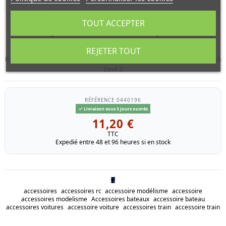
TOUT ACCEPTER
Jantes Double Blaze (2pcs)
REJETER TOUT
Paire de jantes chromees de Double Blaze, Blackfoot III, Mud Blaster II, Bush
Devil II
RÉFÉRENCE
0440196
Livraison sous 5 jours ouvrés
11,20 €
TTC
Expedié entre 48 et 96 heures si en stock
accessoires
accessoires rc
accessoire modélisme
accessoire
accessoires modelisme
Accessoires bateaux
accessoire bateau
accessoires voitures
accessoire voiture
accessoires train
accessoire train