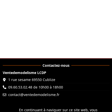
Contactez-nous
Ventedemodelisme LCDP
1 rue sesame 69550 Cublize
09.60.53.02.48 de 10h00 à 18h00
contact@ventedemodelisme.fr
En continuant à naviguer sur ce site web, vous
En continuant à naviguer sur ce site web, vous