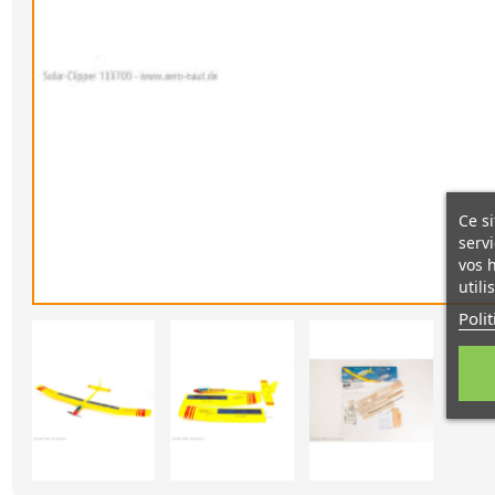
Ce si
servi
vos 
utili
Poli