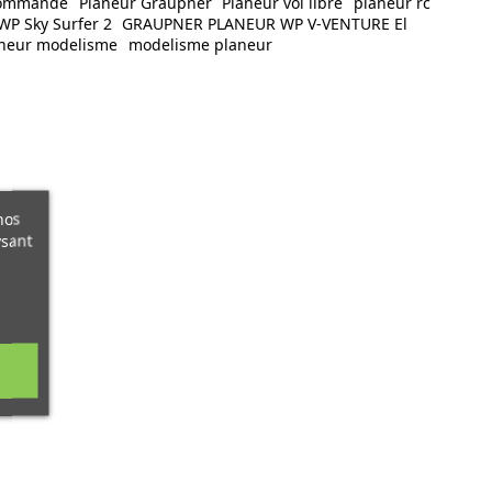
commandé
Planeur Graupner
Planeur vol libre
planeur rc
P Sky Surfer 2
GRAUPNER PLANEUR WP V-VENTURE El
neur modelisme
modelisme planeur
nos
ysant