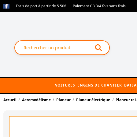
Frais de port à partir de 5.50€
Paiement CB 3/4 fois sans frais
VOITURES
ENGINS DE CHANTIER
BATE
Accueil
Aeromodélisme
Planeur
Planeur électrique
Planeur rc 