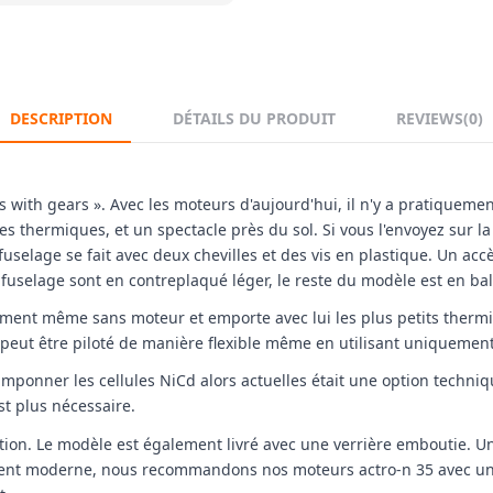
DESCRIPTION
DÉTAILS DU PRODUIT
REVIEWS
(0)
0s with gears ». Avec les moteurs d'aujourd'hui, il n'y a pratique
s thermiques, et un spectacle près du sol. Si vous l'envoyez sur la r
uselage se fait avec deux chevilles et des vis en plastique. Un accè
 fuselage sont en contreplaqué léger, le reste du modèle est en bal
itement même sans moteur et emporte avec lui les plus petits therm
e peut être piloté de manière flexible même en utilisant uniquement
tamponner les cellules NiCd alors actuelles était une option techni
st plus nécessaire.
uction. Le modèle est également livré avec une verrière emboutie. U
ment moderne, nous recommandons nos moteurs actro-n 35 avec un co