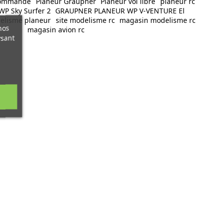
commandé
Planeur Graupner
Planeur vol libre
planeur rc
P Sky Surfer 2
GRAUPNER PLANEUR WP V-VENTURE El
elisme planeur
site modelisme rc
magasin modelisme rc
nos
magasin avion rc
ysant