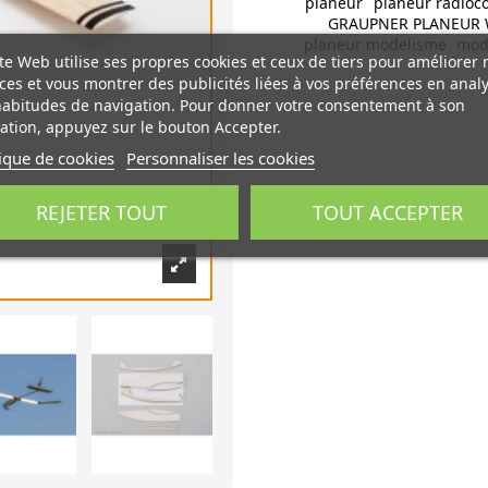
planeur
planeur radio
GRAUPNER PLANEUR W
planeur modelisme
mod
te Web utilise ses propres cookies et ceux de tiers pour améliorer 
ces et vous montrer des publicités liées à vos préférences en anal
habitudes de navigation. Pour donner votre consentement à son
sation, appuyez sur le bouton Accepter.
tique de cookies
Personnaliser les cookies
REJETER TOUT
TOUT ACCEPTER