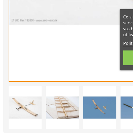
Ce si
servi
vos 
utili
Poli