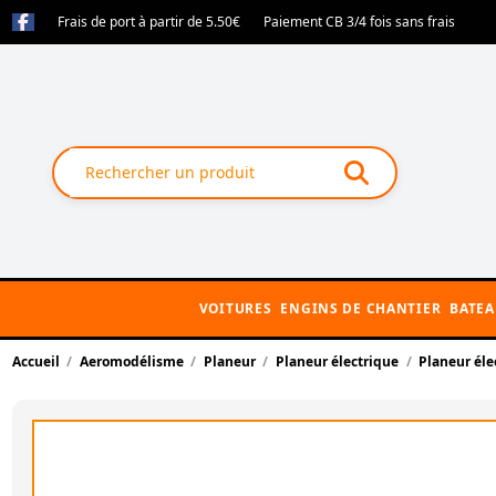
Frais de port à partir de 5.50€
Paiement CB 3/4 fois sans frais
VOITURES
ENGINS DE CHANTIER
BATE
Accueil
Aeromodélisme
Planeur
Planeur électrique
Planeur éle