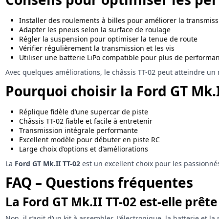
Installer des roulements à billes pour améliorer la transmiss
Adapter les pneus selon la surface de roulage
Régler la suspension pour optimiser la tenue de route
Vérifier régulièrement la transmission et les vis
Utiliser une batterie LiPo compatible pour plus de performa
Avec quelques améliorations, le châssis TT-02 peut atteindre un
Pourquoi choisir la Ford GT Mk.I
Réplique fidèle d’une supercar de piste
Châssis TT-02 fiable et facile à entretenir
Transmission intégrale performante
Excellent modèle pour débuter en piste RC
Large choix d’options et d’améliorations
La
Ford GT Mk.II TT-02
est un excellent choix pour les passionn
FAQ – Questions fréquentes
La Ford GT Mk.II TT-02 est-elle prête 
Non, il s’agit d’un kit à assembler. L’électronique, la batterie et