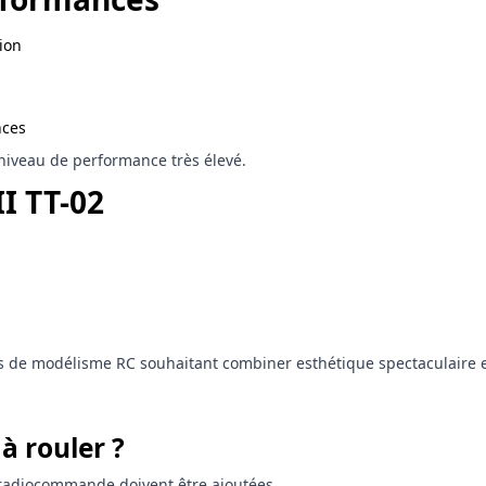
ion
nces
 niveau de performance très élevé.
I TT-02
és de modélisme RC souhaitant combiner esthétique spectaculaire e
à rouler ?
 la radiocommande doivent être ajoutées.