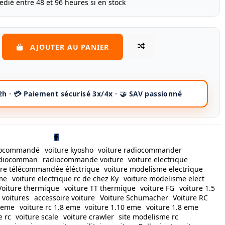
edié entre 48 et 96 heures si en stock
AJOUTER AU PANIER
diocommandé
voiture kyosho
voiture radiocommander
radiocomman
radiocommande voiture
voiture electrique
ure télécommandée éléctrique
voiture modelisme electrique
sme
voiture electrique rc de chez Ky
voiture modelisme elect
Voiture thermique
voiture TT thermique
voiture FG
voiture 1.5
 voitures
accessoire voiture
Voiture Schumacher
Voiture RC
0 eme
voiture rc 1.8 eme
voiture 1.10 eme
voiture 1.8 eme
e rc
voiture scale
voiture crawler
site modelisme rc