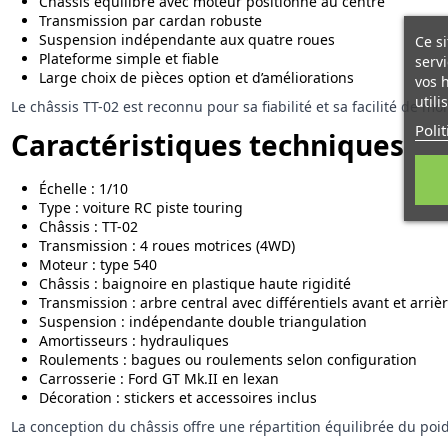
Châssis équilibré avec moteur positionné au centre
Transmission par cardan robuste
Suspension indépendante aux quatre roues
Ce si
Plateforme simple et fiable
servi
Large choix de pièces option et d’améliorations
vos 
utili
Le châssis TT-02 est reconnu pour sa fiabilité et sa facilité de
Poli
Caractéristiques techniques
Échelle : 1/10
Type : voiture RC piste touring
Châssis : TT-02
Transmission : 4 roues motrices (4WD)
Moteur : type 540
Châssis : baignoire en plastique haute rigidité
Transmission : arbre central avec différentiels avant et arriè
Suspension : indépendante double triangulation
Amortisseurs : hydrauliques
Roulements : bagues ou roulements selon configuration
Carrosserie : Ford GT Mk.II en lexan
Décoration : stickers et accessoires inclus
La conception du châssis offre une répartition équilibrée du poids