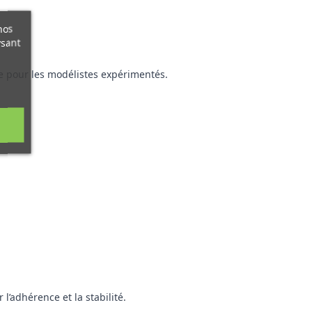
nos
ysant
me pour les modélistes expérimentés.
l’adhérence et la stabilité.