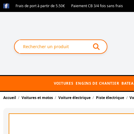
Frais de port à partir de 5.50€
Paiement CB 3/4 fois sans frais
VOITURES
ENGINS DE CHANTIER
BATE
Accueil
Voitures et motos
Voiture électrique
Piste électrique
Vo