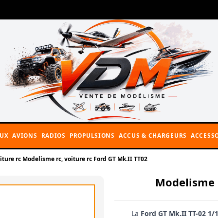
AUX
AVIONS
RADIOS
PROPULSIONS
ACCUS & CHARGEURS
ACCESSO
iture rc Modelisme rc, voiture rc Ford GT Mk.II TT02
Modelisme r
La
Ford GT Mk.II TT-02 1/