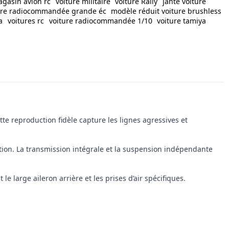
gasin avion rc
voiture militaire
voiture Rally
jante voiture
ure radiocommandée grande éc
modèle réduit voiture brushless
a
voitures rc
voiture radiocommandée 1/10
voiture tamiya
C
e reproduction fidèle capture les lignes agressives et
sation. La transmission intégrale et la suspension indépendante
 large aileron arrière et les prises d’air spécifiques.