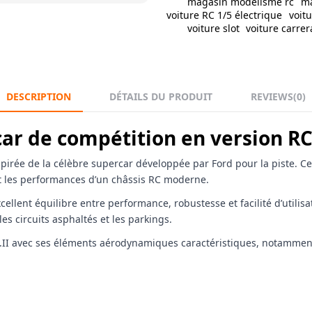
magasin modelisme rc
ma
voiture RC 1/5 électrique
voit
voiture slot
voiture carrer
DESCRIPTION
DÉTAILS DU PRODUIT
REVIEWS
(0)
car de compétition en version R
rée de la célèbre supercar développée par Ford pour la piste. Cett
nt les performances d’un châssis RC moderne.
xcellent équilibre entre performance, robustesse et facilité d’utili
es circuits asphaltés et les parkings.
k.II avec ses éléments aérodynamiques caractéristiques, notamment le