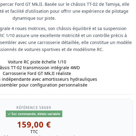
percar Ford GT Mk.II. Basée sur le châssis TT-02 de Tamiya, elle
 et facilité d’utilisation pour offrir une expérience de pilotage
dynamique sur piste.
grale 4 roues motrices, son châssis équilibré et sa suspension
RC 1/10 assure une excellente motricité et un contrôle précis à
assembler avec une carrosserie détaillée, elle constitue un modèle
ssionnés de voitures sportives et de modélisme RC.
Voiture RC piste échelle 1/10
âssis TT-02 transmission intégrale 4WD
Carrosserie Ford GT Mk.II réaliste
 indépendante avec amortisseurs hydrauliques
assembler pour configuration personnalisée
RÉFÉRENCE
58689
Sur commande, delais variable
159,00 €
TTC