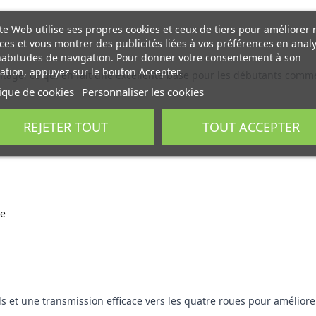
te Web utilise ses propres cookies et ceux de tiers pour améliorer 
ces et vous montrer des publicités liées à vos préférences en anal
habitudes de navigation. Pour donner votre consentement à son
sation, appuyez sur le bouton Accepter.
 montage, ce qui en fait une excellente base pour les débutants com
tique de cookies
Personnaliser les cookies
REJETER TOUT
TOUT ACCEPTER
re
 et une transmission efficace vers les quatre roues pour améliorer 