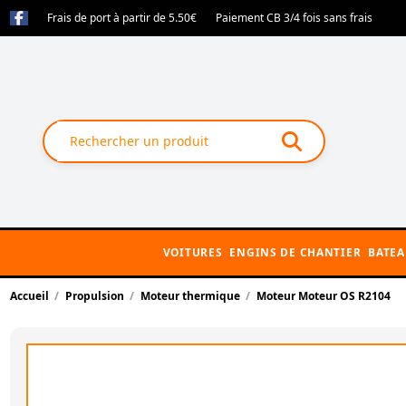
Frais de port à partir de 5.50€
Paiement CB 3/4 fois sans frais
VOITURES
ENGINS DE CHANTIER
BATE
Accueil
Propulsion
Moteur thermique
Moteur Moteur OS R2104