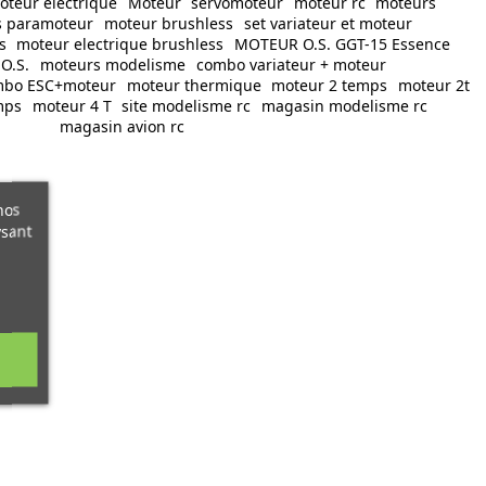
oteur electrique
Moteur
servomoteur
moteur rc
moteurs
s paramoteur
moteur brushless
set variateur et moteur
s
moteur electrique brushless
MOTEUR O.S. GGT-15 Essence
O.S.
moteurs modelisme
combo variateur + moteur
mbo ESC+moteur
moteur thermique
moteur 2 temps
moteur 2t
mps
moteur 4 T
site modelisme rc
magasin modelisme rc
magasin avion rc
nos
ysant