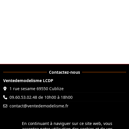
Contactez-nous
Ventedemodelisme LCDP
1 rue sesame 69550 Cublize
09.60.53.02.48 de 10h00 à 18h00
contact@ventedemodelisme.fr
En continuant à naviguer sur ce site web, vous
En continuant à naviguer sur ce site web, vous
acceptez notre utilisation des cookies et de vos
acceptez notre utilisation des cookies et de vos