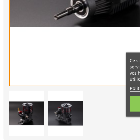
Ce si
servi
vos 
utili
Poli