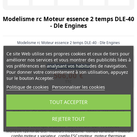
Modelisme rc Moteur essence 2 temps DLE-40
- Dle Engines
Modelisme rc Moteur essence 2 temps DLE-40 - Dle Engines
Ce site Web utilise ses propres cookies et ceux de tiers pour
améliorer nos services et vous montrer des publicités liées à
RÉFÉRENCE
177-DLE-40
vos préférences en analysant vos habitudes de navigation.
En rupture, nous contacter
Pour donner votre consentement à son utilisation, appuyez
506,00 €
sur le bouton Accepter.
TTC
Politique de cookies
Personnaliser les cookies
TOUT ACCEPTER
moteur os
Os moteurs
moteur electrique
Moteur
servomoteur
moteur rc
moteurs
chars radiocommandés paramoteur
REJETER TOUT
moteur brushless
set variateur et moteur
variateur et moteur
moteurs
moteur electrique brushless
MOTEUR O.S. GGT-15 Essence
MOTEUR 120 AX de O.S.
moteurs modelisme
combo variateur + moteur
combo moteur + variateur
combo ESC+moteur
moteur thermique