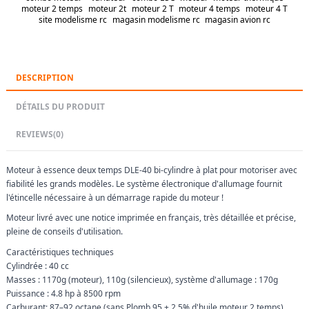
moteur 2 temps
moteur 2t
moteur 2 T
moteur 4 temps
moteur 4 T
site modelisme rc
magasin modelisme rc
magasin avion rc
DESCRIPTION
DÉTAILS DU PRODUIT
REVIEWS
(0)
Moteur à essence deux temps DLE-40 bi-cylindre à plat pour motoriser avec
fiabilité les grands modèles. Le système électronique d'allumage fournit
l'étincelle nécessaire à un démarrage rapide du moteur !
Moteur livré avec une notice imprimée en français, très détaillée et précise,
pleine de conseils d'utilisation.
Caractéristiques techniques
Cylindrée : 40 cc
Masses : 1170g (moteur), 110g (silencieux), système d'allumage : 170g
Puissance : 4.8 hp à 8500 rpm
Carburant: 87–92 octane (sans Plomb 95 + 2.5% d'huile moteur 2 temps)