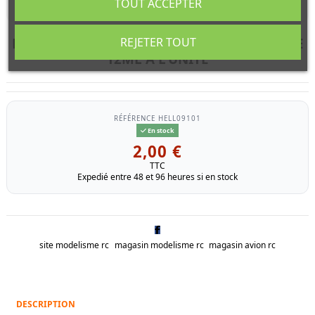
TOUT ACCEPTER
REJETER TOUT
HELLER 09101 VERT MOYEN MAT ACRYLIQUE
12ML A L'UNITÉ
RÉFÉRENCE
HELL09101
En stock
2,00 €
TTC
Expedié entre 48 et 96 heures si en stock
site modelisme rc
magasin modelisme rc
magasin avion rc
DESCRIPTION