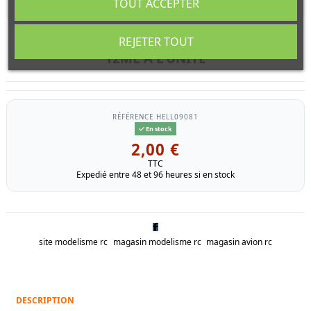
TOUT ACCEPTER
REJETER TOUT
HELLER 09081 JAUNE PALE MAT ACRYLIQUE
12ML A L'UNITÉ
RÉFÉRENCE
HELL09081
En stock
2,00 €
TTC
Expedié entre 48 et 96 heures si en stock
site modelisme rc
magasin modelisme rc
magasin avion rc
DESCRIPTION