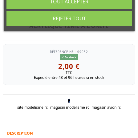
TOUT ACCEPTER
REJETER TOUT
HELLER 09052 BLEU BALTIQUE METAL
ACRYLIQUE 12ML A L'UNITÉ
RÉFÉRENCE
HELL09052
En stock
2,00 €
TTC
Expedié entre 48 et 96 heures si en stock
site modelisme rc
magasin modelisme rc
magasin avion rc
DESCRIPTION