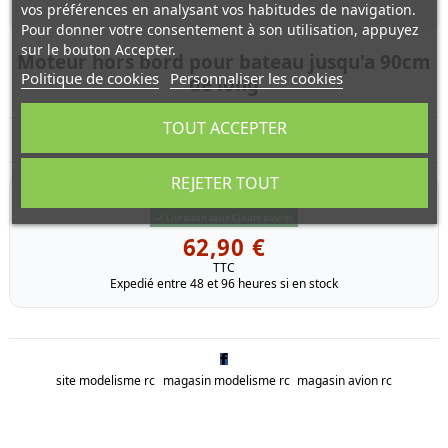
vos préférences en analysant vos habitudes de navigation.
Pour donner votre consentement à son utilisation, appuyez
sur le bouton Accepter.
Moteur hors bord pour bateau jusqu'a 90cm
Politique de cookies
Personnaliser les cookies
de long
TOUT ACCEPTER
Moteur hors bord pour bateau jusqu'a 90cm de long
REJETER TOUT
RÉFÉRENCE
700507
Livraison sous 5 jours ouvrés
62,90 €
TTC
Expedié entre 48 et 96 heures si en stock
site modelisme rc
magasin modelisme rc
magasin avion rc