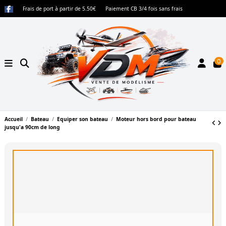
Frais de port à partir de 5.50€
Paiement CB 3/4 fois sans frais
0
Accueil
Bateau
Equiper son bateau
Moteur hors bord pour bateau
jusqu'a 90cm de long