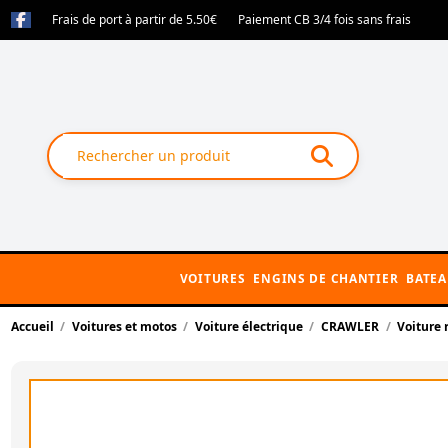
Frais de port à partir de 5.50€
Paiement CB 3/4 fois sans frais
VOITURES
ENGINS DE CHANTIER
BATE
Accueil
Voitures et motos
Voiture électrique
CRAWLER
Voiture 