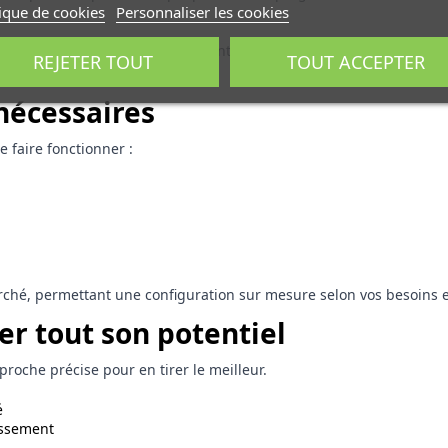
tique de cookies
Personnaliser les cookies
excellente résistance aux contraintes, tandis que sa géométrie p
REJETER TOUT
TOUT ACCEPTER
ues et les zones accidentées.
nécessaires
 faire fonctionner :
é, permettant une configuration sur mesure selon vos besoins et
er tout son potentiel
roche précise pour en tirer le meilleur.
é
issement