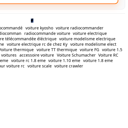
diocommandé
voiture kyosho
voiture radiocommander
radiocomman
radiocommande voiture
voiture electrique
ure télécommandée éléctrique
voiture modelisme electrique
sme
voiture electrique rc de chez Ky
voiture modelisme elect
Voiture thermique
voiture TT thermique
voiture FG
voiture 1.5
 voitures
accessoire voiture
Voiture Schumacher
Voiture RC
0 eme
voiture rc 1.8 eme
voiture 1.10 eme
voiture 1.8 eme
ur voiture rc
voiture scale
voiture crawler