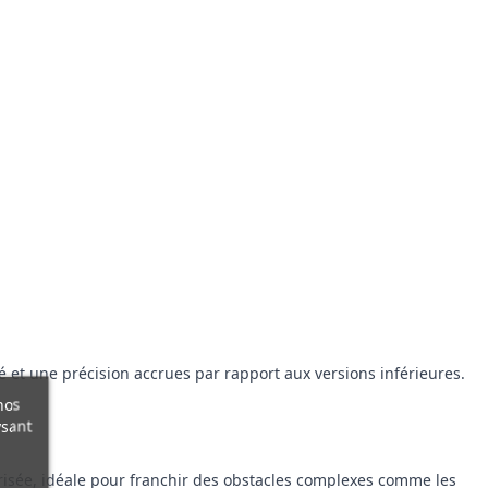
é et une précision accrues par rapport aux versions inférieures.
nos
ysant
risée, idéale pour franchir des obstacles complexes comme les