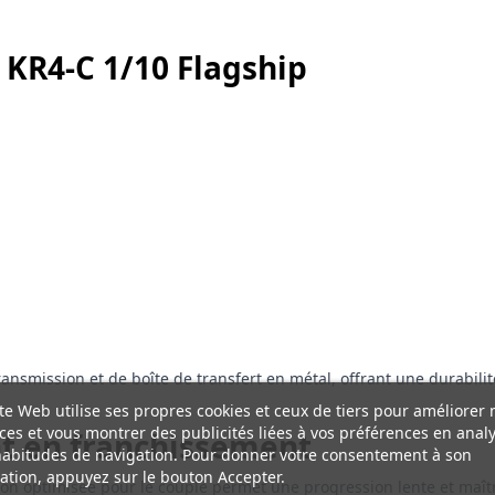
 KR4-C 1/10 Flagship
nsmission et de boîte de transfert en métal, offrant une durabilit
te Web utilise ses propres cookies et ceux de tiers pour améliorer 
ces et vous montrer des publicités liées à vos préférences en anal
t en franchissement
habitudes de navigation. Pour donner votre consentement à son
sation, appuyez sur le bouton Accepter.
ion optimisée pour le couple permet une progression lente et maît