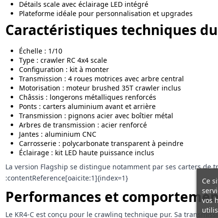
Détails scale avec éclairage LED intégré
Plateforme idéale pour personnalisation et upgrades
Caractéristiques techniques du
Échelle : 1/10
Type : crawler RC 4x4 scale
Configuration : kit à monter
Transmission : 4 roues motrices avec arbre central
Motorisation : moteur brushed 35T crawler inclus
Châssis : longerons métalliques renforcés
Ponts : carters aluminium avant et arrière
Transmission : pignons acier avec boîtier métal
Arbres de transmission : acier renforcé
Jantes : aluminium CNC
Carrosserie : polycarbonate transparent à peindre
Éclairage : kit LED haute puissance inclus
La version Flagship se distingue notamment par ses carters de tra
:contentReference[oaicite:1]{index=1}
Ce si
servi
Performances et comportemen
vos 
utili
Le KR4-C est conçu pour le crawling technique pur. Sa transmiss