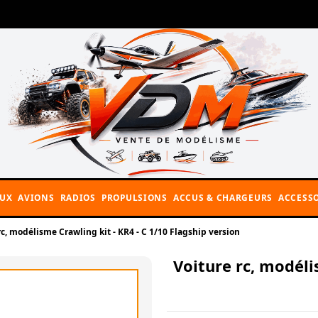
AUX
AVIONS
RADIOS
PROPULSIONS
ACCUS & CHARGEURS
ACCESSO
rc, modélisme Crawling kit - KR4 - C 1/10 Flagship version
Voiture rc, modéli