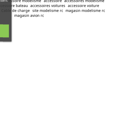
ysant
c
accessoire modélisme
accessoire
accessoires modelisme
ccessoire bateau
accessoires voitures
accessoire voiture
Cable de charge
site modelisme rc
magasin modelisme rc
magasin avion rc