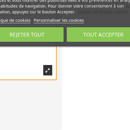
ces et vous montrer des publicités liées à vos préférences en anal
accessoires
accessoires r
habitudes de navigation. Pour donner votre consentement à son
Accessoires bateaux
a
Cordon de charge
cordon
sation, appuyez sur le bouton Accepter.
tique de cookies
Personnaliser les cookies
REJETER TOUT
TOUT ACCEPTER