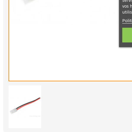
servi
vos 
utili
Poli