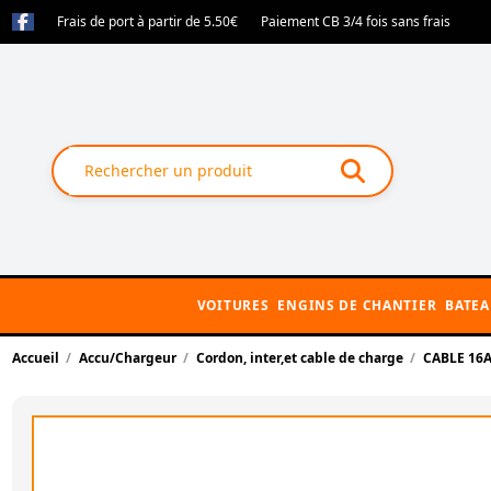
Frais de port à partir de 5.50€
Paiement CB 3/4 fois sans frais
VOITURES
ENGINS DE CHANTIER
BATE
Accueil
Accu/Chargeur
Cordon, inter,et cable de charge
CABLE 16